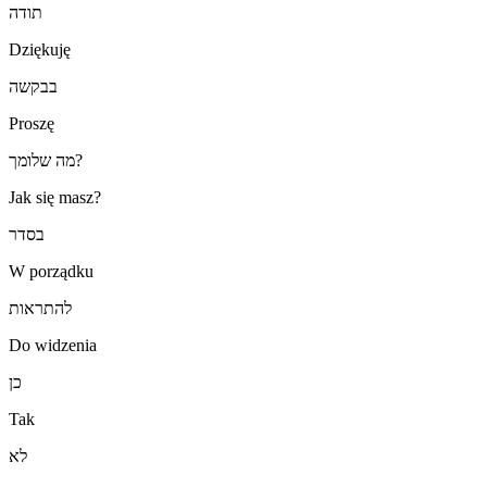
תודה
Dziękuję
בבקשה
Proszę
מה שלומך?
Jak się masz?
בסדר
W porządku
להתראות
Do widzenia
כן
Tak
לא