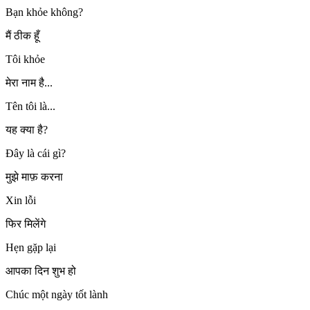
Bạn khỏe không?
मैं ठीक हूँ
Tôi khỏe
मेरा नाम है...
Tên tôi là...
यह क्या है?
Đây là cái gì?
मुझे माफ़ करना
Xin lỗi
फिर मिलेंगे
Hẹn gặp lại
आपका दिन शुभ हो
Chúc một ngày tốt lành