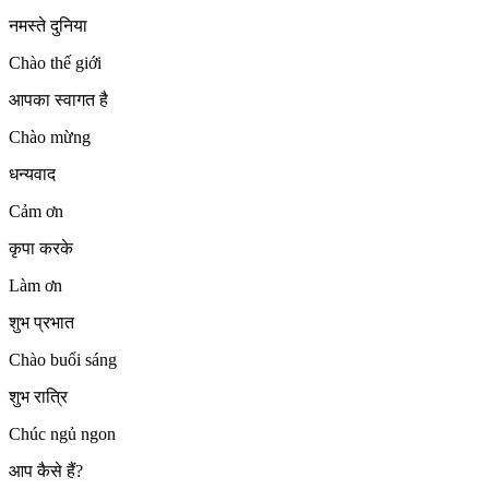
नमस्ते दुनिया
Chào thế giới
आपका स्वागत है
Chào mừng
धन्यवाद
Cảm ơn
कृपा करके
Làm ơn
शुभ प्रभात
Chào buổi sáng
शुभ रात्रि
Chúc ngủ ngon
आप कैसे हैं?