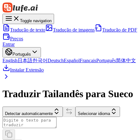
Toggle navigation
Tradução de texto
Tradução de imagens
Tradução de PDF
Preços
Entrar
Português
English
日本語
한국어
Deutsch
Español
Français
Português
简体中文
Instalar Extensão
Traduzir Tailandês para Sueco
Detectar automaticamente
Selecionar idioma