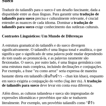
Sueco
Traduzir do tailandês para o sueco é um desafio fascinante, dada a
disparidade entre as duas línguas. Para garantir uma
tradução de
tailandês para sueco
precisa e culturalmente relevante, é crucial
entender as nuances de cada idioma. Dominar a
tradução de
tailandês para sueco
exige conhecimento das sutilezas culturais.
Contrastes Linguísticos: Um Mundo de Diferenças
A estrutura gramatical do tailandês e do sueco divergem
significativamente. O tailandês é uma língua tonal e analítica, o que
significa que o significado de uma palavra pode mudar dependendo
do tom usado ao pronunciá-la, e as palavras raramente são
flexionadas. O sueco, por outro lado, é uma língua germânica com
uma estrutura mais complexa, incluindo declinações e conjugações.
Por exemplo, a frase "eu como arroz" seria expressa de maneira
bastante direta em tailandês (ฉันกินข้าว – chan kin khao), enquanto
em sueco exigiria a conjugação do verbo (Jag äter ris). A
tradução
de tailandês para sueco
deve levar em conta essa diferença.
Além disso, as culturas tailandesa e sueca são impregnadas de
expressões idiomáticas e provérbios que não se traduzem
literalmente. Por exemplo, um provérbio tailandês como "ตีวัว