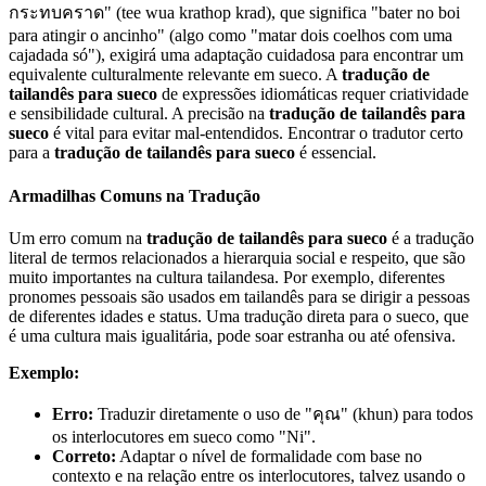
กระทบคราด" (tee wua krathop krad), que significa "bater no boi
para atingir o ancinho" (algo como "matar dois coelhos com uma
cajadada só"), exigirá uma adaptação cuidadosa para encontrar um
equivalente culturalmente relevante em sueco. A
tradução de
tailandês para sueco
de expressões idiomáticas requer criatividade
e sensibilidade cultural. A precisão na
tradução de tailandês para
sueco
é vital para evitar mal-entendidos. Encontrar o tradutor certo
para a
tradução de tailandês para sueco
é essencial.
Armadilhas Comuns na Tradução
Um erro comum na
tradução de tailandês para sueco
é a tradução
literal de termos relacionados a hierarquia social e respeito, que são
muito importantes na cultura tailandesa. Por exemplo, diferentes
pronomes pessoais são usados em tailandês para se dirigir a pessoas
de diferentes idades e status. Uma tradução direta para o sueco, que
é uma cultura mais igualitária, pode soar estranha ou até ofensiva.
Exemplo:
Erro:
Traduzir diretamente o uso de "คุณ" (khun) para todos
os interlocutores em sueco como "Ni".
Correto:
Adaptar o nível de formalidade com base no
contexto e na relação entre os interlocutores, talvez usando o