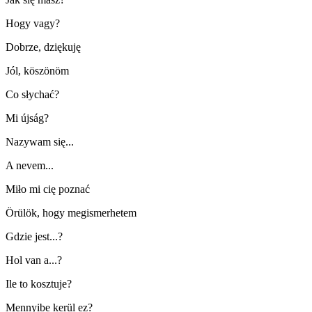
Hogy vagy?
Dobrze, dziękuję
Jól, köszönöm
Co słychać?
Mi újság?
Nazywam się...
A nevem...
Miło mi cię poznać
Örülök, hogy megismerhetem
Gdzie jest...?
Hol van a...?
Ile to kosztuje?
Mennyibe kerül ez?