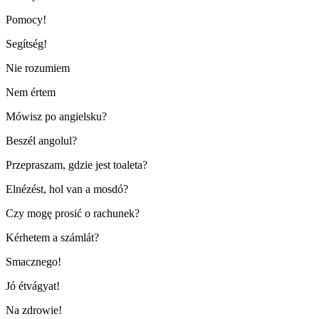
Pomocy!
Segítség!
Nie rozumiem
Nem értem
Mówisz po angielsku?
Beszél angolul?
Przepraszam, gdzie jest toaleta?
Elnézést, hol van a mosdó?
Czy mogę prosić o rachunek?
Kérhetem a számlát?
Smacznego!
Jó étvágyat!
Na zdrowie!