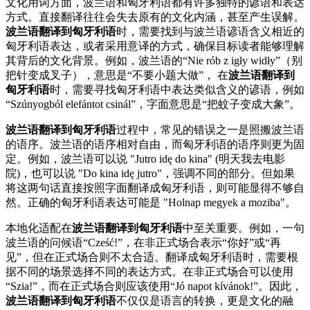
文化用词方面，波兰语和匈牙利语都有许多独特的谚语和表达
方式。直接翻译往往会失去原有的文化内涵，甚至产生误解。
波兰语翻译到匈牙利语
时，需要找到与波兰语谚语含义相近的
匈牙利语表达，或者采用意译的方式，确保目标读者能够理解
其背后的文化背景。例如，波兰语的“Nie rób z igły widły”（别
把针变成叉子），意思是“不要小题大做”， 在
波兰语翻译到
匈牙利语
时，需要寻找匈牙利语中表达类似含义的谚语，例如
“Szúnyogból elefántot csinál”，字面意思是“把蚊子变成大象”。
波兰语翻译到匈牙利语
过程中，常见的错误之一是照搬波兰语
的语序。波兰语的语序相对自由，而匈牙利语的语序则更为固
定。例如，波兰语可以说 "Jutro idę do kina" (明天我去电影
院)，也可以说 "Do kina idę jutro"，强调不同的部分。但如果
将这两句话直接按照字面翻译成匈牙利语，则可能显得不够自
然。正确的匈牙利语表达可能是 "Holnap megyek a moziba"。
本地化适配在
波兰语翻译到匈牙利语
中至关重要。例如，一句
波兰语的问候语“Cześć!”，在非正式场合表示“你好”或“再
见”，但在正式场合则不太合适。翻译成匈牙利语时，需要根
据不同的场景选择不同的表达方式。在非正式场合可以使用
“Szia!”，而在正式场合则应该使用“Jó napot kívánok!”。因此，
波兰语翻译到匈牙利语
不仅仅是语言的转换，更是文化的融