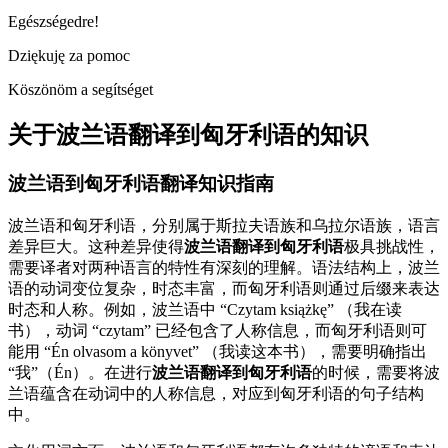
Egészségedre!
Dziękuję za pomoc
Köszönöm a segítséget
关于波兰语翻译到匈牙利语的知识
波兰语到匈牙利语翻译知识指南
波兰语和匈牙利语，分别属于斯拉夫语族和乌拉尔语族，语言
差异巨大。这种差异使得
波兰语翻译到匈牙利语
极具挑战性，
需要译者对两种语言的特性有深刻的理解。语法结构上，波兰
语的动词变位复杂，时态丰富，而匈牙利语则通过后缀来表达
时态和人称。例如，波兰语中 “Czytam książkę” （我在读
书），动词 “czytam” 已经包含了人称信息，而匈牙利语则可
能用 “Én olvasom a könyvet” （我读这本书），需要明确指出
“我”（Én）。在进行
波兰语翻译到匈牙利语
的时候，需要将波
兰语蕴含在动词中的人称信息，对应到匈牙利语的句子结构
中。