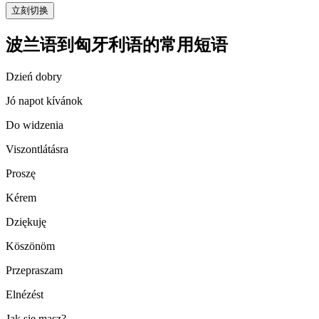
立刻切换
波兰语到匈牙利语的常用短语
Dzień dobry
Jó napot kívánok
Do widzenia
Viszontlátásra
Proszę
Kérem
Dziękuję
Köszönöm
Przepraszam
Elnézést
Jak się masz?