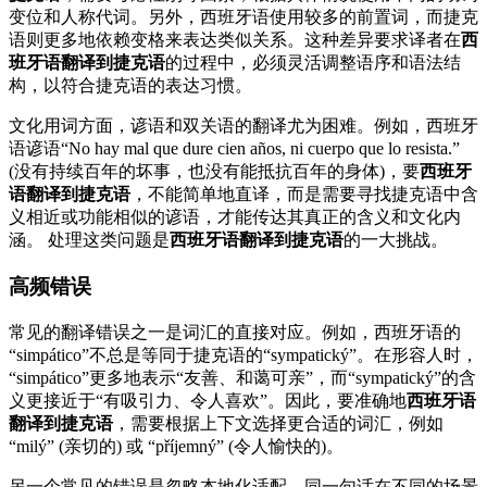
变位和人称代词。另外，西班牙语使用较多的前置词，而捷克
语则更多地依赖变格来表达类似关系。这种差异要求译者在
西
班牙语翻译到捷克语
的过程中，必须灵活调整语序和语法结
构，以符合捷克语的表达习惯。
文化用词方面，谚语和双关语的翻译尤为困难。例如，西班牙
语谚语“No hay mal que dure cien años, ni cuerpo que lo resista.”
(没有持续百年的坏事，也没有能抵抗百年的身体)，要
西班牙
语翻译到捷克语
，不能简单地直译，而是需要寻找捷克语中含
义相近或功能相似的谚语，才能传达其真正的含义和文化内
涵。 处理这类问题是
西班牙语翻译到捷克语
的一大挑战。
高频错误
常见的翻译错误之一是词汇的直接对应。例如，西班牙语的
“simpático”不总是等同于捷克语的“sympatický”。在形容人时，
“simpático”更多地表示“友善、和蔼可亲”，而“sympatický”的含
义更接近于“有吸引力、令人喜欢”。因此，要准确地
西班牙语
翻译到捷克语
，需要根据上下文选择更合适的词汇，例如
“milý” (亲切的) 或 “příjemný” (令人愉快的)。
另一个常见的错误是忽略本地化适配。同一句话在不同的场景