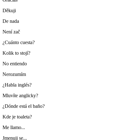
Děkuji
De nada
Není zač
¿Cuánto cuesta?
Kolik to stojí?
No entiendo
Nerozumím
¿Habla inglés?
Mluvíte anglicky?
¿Dónde está el baño?
Kde je toaleta?
Me llamo...
Jmenuji se...