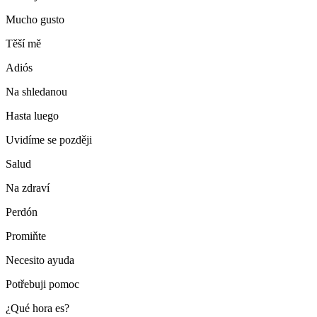
Mucho gusto
Těší mě
Adiós
Na shledanou
Hasta luego
Uvidíme se později
Salud
Na zdraví
Perdón
Promiňte
Necesito ayuda
Potřebuji pomoc
¿Qué hora es?