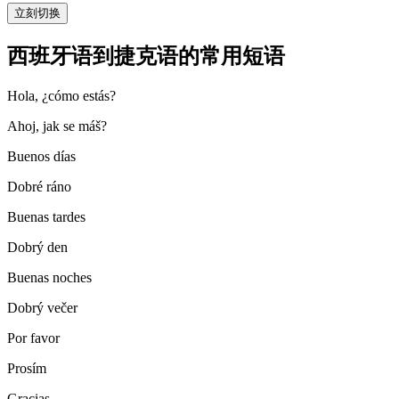
立刻切换
西班牙语到捷克语的常用短语
Hola, ¿cómo estás?
Ahoj, jak se máš?
Buenos días
Dobré ráno
Buenas tardes
Dobrý den
Buenas noches
Dobrý večer
Por favor
Prosím
Gracias