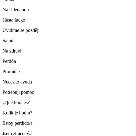
Na shledanou
Hasta luego
Uvidíme se později
Salud
Na zdraví
Perdón
Promiňte
Necesito ayuda
Potřebuji pomoc
¿Qué hora es?
Kolik je hodin?
Estoy perdido/a
Jsem ztracený/á