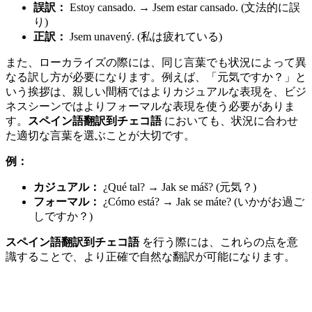
誤訳：
Estoy cansado. → Jsem estar cansado. (文法的に誤
り)
正訳：
Jsem unavený. (私は疲れている)
また、ローカライズの際には、同じ言葉でも状況によって異
なる訳し方が必要になります。例えば、「元気ですか？」と
いう挨拶は、親しい間柄ではよりカジュアルな表現を、ビジ
ネスシーンではよりフォーマルな表現を使う必要がありま
す。
スペイン語翻訳到チェコ語
においても、状況に合わせ
た適切な言葉を選ぶことが大切です。
例：
カジュアル：
¿Qué tal? → Jak se máš? (元気？)
フォーマル：
¿Cómo está? → Jak se máte? (いかがお過ご
しですか？)
スペイン語翻訳到チェコ語
を行う際には、これらの点を意
識することで、より正確で自然な翻訳が可能になります。