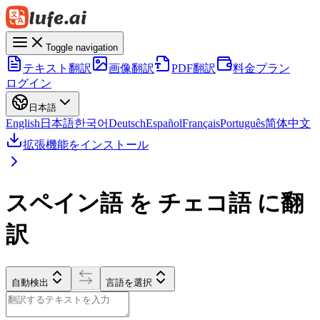
Toggle navigation
テキスト翻訳
画像翻訳
PDF翻訳
料金プラン
ログイン
日本語
English
日本語
한국어
Deutsch
Español
Français
Português
简体中文
拡張機能をインストール
スペイン語 を チェコ語 に翻
訳
自動検出
言語を選択