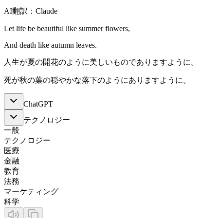
AI翻訳：Claude
Let life be beautiful like summer flowers,
And death like autumn leaves.
人生が夏の開花のように美しいものでありますように。
死が秋の葉の穏やかな落下のようにありますように。
ChatGPT
テクノロジー
一般
テクノロジー
医療
金融
教育
法務
マーケティング
科学