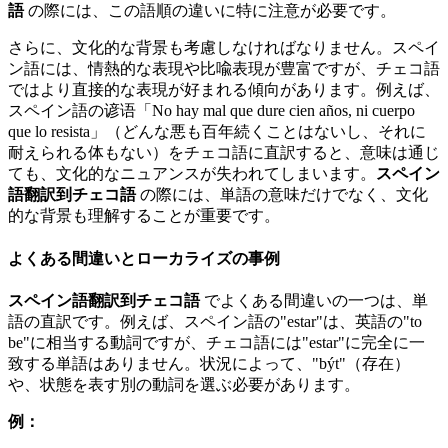
語
の際には、この語順の違いに特に注意が必要です。
さらに、文化的な背景も考慮しなければなりません。スペイ
ン語には、情熱的な表現や比喩表現が豊富ですが、チェコ語
ではより直接的な表現が好まれる傾向があります。例えば、
スペイン語の谚语「No hay mal que dure cien años, ni cuerpo
que lo resista」（どんな悪も百年続くことはないし、それに
耐えられる体もない）をチェコ語に直訳すると、意味は通じ
ても、文化的なニュアンスが失われてしまいます。
スペイン
語翻訳到チェコ語
の際には、単語の意味だけでなく、文化
的な背景も理解することが重要です。
よくある間違いとローカライズの事例
スペイン語翻訳到チェコ語
でよくある間違いの一つは、単
語の直訳です。例えば、スペイン語の"estar"は、英語の"to
be"に相当する動詞ですが、チェコ語には"estar"に完全に一
致する単語はありません。状況によって、"být"（存在）
や、状態を表す別の動詞を選ぶ必要があります。
例：