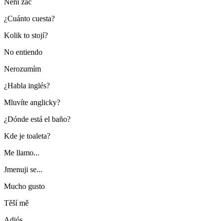
Není zač
¿Cuánto cuesta?
Kolik to stojí?
No entiendo
Nerozumím
¿Habla inglés?
Mluvíte anglicky?
¿Dónde está el baño?
Kde je toaleta?
Me llamo...
Jmenuji se...
Mucho gusto
Těší mě
Adiós