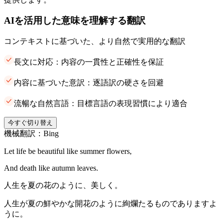
AIを活用した意味を理解する翻訳
コンテキストに基づいた、より自然で実用的な翻訳
長文に対応：内容の一貫性と正確性を保証
内容に基づいた意訳：逐語訳の硬さを回避
流暢な自然言語：目標言語の表現習慣により適合
今すぐ切り替え
機械翻訳：Bing
Let life be beautiful like summer flowers,
And death like autumn leaves.
人生を夏の花のように、美しく。
人生が夏の鮮やかな開花のように絢爛たるものでありますよ
うに。