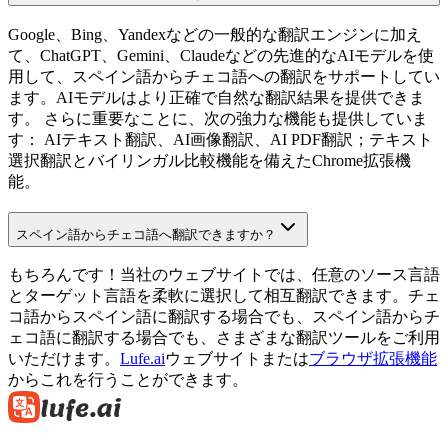
Google、Bing、Yandexなどの一般的な翻訳エンジンに加え
て、ChatGPT、Gemini、Claudeなどの先進的なAIモデルを使
用して、スペイン語からチェコ語への翻訳をサポートしてい
ます。AIモデルはより正確で自然な翻訳結果を提供できま
す。 さらに重要なことに、次の強力な機能も提供していま
す： AIテキスト翻訳、AI画像翻訳、AI PDF翻訳；テキスト
選択翻訳とバイリンガル比較機能を備えたChrome拡張機
能。
スペイン語からチェコ語へ翻訳できますか？
もちろんです！当社のウェブサイトでは、任意のソース言語
とターゲット言語を柔軟に選択して相互翻訳できます。チェ
コ語からスペイン語に翻訳する場合でも、スペイン語からチ
ェコ語に翻訳する場合でも、さまざまな翻訳ツールをご利用
いただけます。
Lufe.ai
ウェブサイトまたは
ブラウザ拡張機能
からこれを行うことができます。