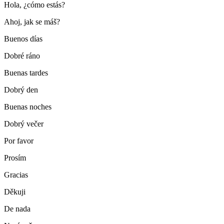
Hola, ¿cómo estás?
Ahoj, jak se máš?
Buenos días
Dobré ráno
Buenas tardes
Dobrý den
Buenas noches
Dobrý večer
Por favor
Prosím
Gracias
Děkuji
De nada