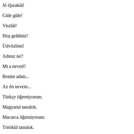
Jó éjszakát!
Güle güle!
Viszlát!
Hoş geldiniz!
Üdvözlöm!
Adınız ne?
Mi a neved?
Benim adım...
Az én nevem...
Türkçe öğreniyorum.
Magyarul tanulok.
Macarca öğreniyorum.
Törökül tanulok.