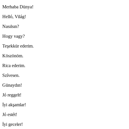
Merhaba Dünya!
Helló, Világ!
Nasılsın?
Hogy vagy?
Teşekkür ederim.
Köszönöm.
Rica ederim.
Szívesen.
Günaydın!
Jó reggelt!
İyi akşamlar!
Jó estét!
İyi geceler!