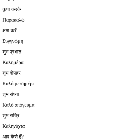
कृपा करके
Παρακαλώ
क्षमा करें
Συγγνώμη
शुभ प्रभात
Καλημέρα
शुभ दोपहर
Καλό μεσημέρι
शुभ संध्या
Καλό απόγευμα
शुभ रात्रि
Καληνύχτα
आप कैसे हैं?