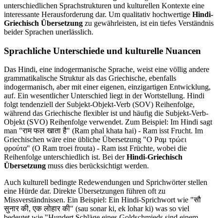
unterschiedlichen Sprachstrukturen und kulturellen Kontexte eine
interessante Herausforderung dar. Um qualitativ hochwertige
Hindi-
Griechisch Übersetzung
zu gewährleisten, ist ein tiefes Verständnis
beider Sprachen unerlässlich.
Sprachliche Unterschiede und kulturelle Nuancen
Das Hindi, eine indogermanische Sprache, weist eine völlig andere
grammatikalische Struktur als das Griechische, ebenfalls
indogermanisch, aber mit einer eigenen, einzigartigen Entwicklung,
auf. Ein wesentlicher Unterschied liegt in der Wortstellung. Hindi
folgt tendenziell der Subjekt-Objekt-Verb (SOV) Reihenfolge,
während das Griechische flexibler ist und häufig die Subjekt-Verb-
Objekt (SVO) Reihenfolge verwendet. Zum Beispiel: Im Hindi sagt
man "राम फल खाता है" (Ram phal khata hai) - Ram isst Frucht. Im
Griechischen wäre eine übliche Übersetzung "Ο Ραμ τρώει
φρούτα" (O Ram troei frouta) - Ram isst Früchte, wobei die
Reihenfolge unterschiedlich ist. Bei der
Hindi-Griechisch
Übersetzung
muss dies berücksichtigt werden.
Auch kulturell bedingte Redewendungen und Sprichwörter stellen
eine Hürde dar. Direkte Übersetzungen führen oft zu
Missverständnissen. Ein Beispiel: Ein Hindi-Sprichwort wie "सौ
सुनार की, एक लोहार की" (sau sonar ki, ek lohar ki) was so viel
bedeutet wie "Hundert Schläge eines Goldschmieds sind einem