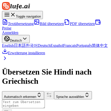
Toggle navigation
Textübersetzung
Bild übersetzen
PDF übersetzen
Preise
Anmelden
Deutsch
English
日本語
한국어
Deutsch
Español
Français
Português
简体中文
Erweiterung installieren
Übersetzen Sie Hindi nach
Griechisch
Automatisch erkennen
Sprache auswählen