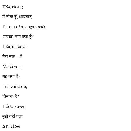
Πώς είστε;
मैं ठीक हूँ, धन्यवाद
Είμαι καλά, ευχαριστώ
आपका नाम क्या है?
Πώς σε λένε;
मेरा नाम... है
Με λένε...
यह क्या है?
Τι είναι αυτό;
कितना है?
Πόσο κάνει;
मुझे नहीं पता
Δεν ξέρω