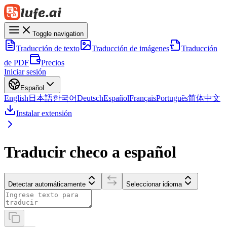
Toggle navigation
Traducción de texto
Traducción de imágenes
Traducción
de PDF
Precios
Iniciar sesión
Español
English
日本語
한국어
Deutsch
Español
Français
Português
简体中文
Instalar extensión
Traducir checo a español
Detectar automáticamente
Seleccionar idioma