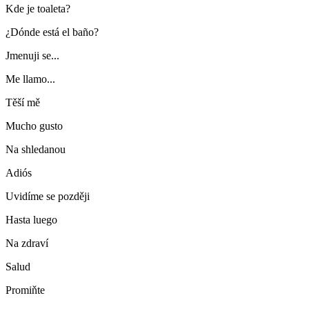
Kde je toaleta?
¿Dónde está el baño?
Jmenuji se...
Me llamo...
Těší mě
Mucho gusto
Na shledanou
Adiós
Uvidíme se později
Hasta luego
Na zdraví
Salud
Promiňte