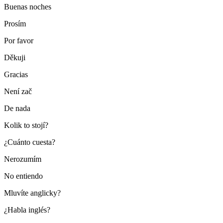
Buenas noches
Prosím
Por favor
Děkuji
Gracias
Není zač
De nada
Kolik to stojí?
¿Cuánto cuesta?
Nerozumím
No entiendo
Mluvíte anglicky?
¿Habla inglés?