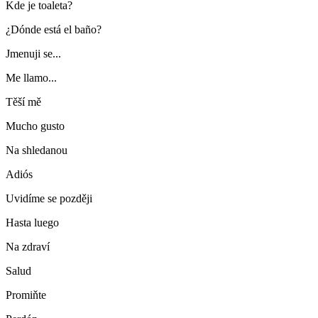
Kde je toaleta?
¿Dónde está el baño?
Jmenuji se...
Me llamo...
Těší mě
Mucho gusto
Na shledanou
Adiós
Uvidíme se později
Hasta luego
Na zdraví
Salud
Promiňte