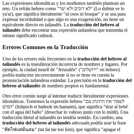
Las expresiones idiomáticas y los modismos también plantean un
reto. Un refrán hebreo como "לא דובים ולא יער" (Lo dubim ve lo
ya'ar), que significa literalmente "ni osos ni bosque" y se usa para
expresar incredulidad o que algo es una exageración, no tiene un
equivalente directo en tailandés. La
traducción del hebreo al
tailandés
debe encontrar una expresión tailandesa que transmita el
mismo significado cultural.
Errores Comunes en la Traducción
Uno de los errores más frecuentes en la
traducción del hebreo al
tailandés
es la transliteración incorrecta de nombres y lugares. Por
ejemplo, la ciudad israelí de "Jerusalén" ("ירושלים" en hebreo)
podría traducirse incorrectamente si no se tiene en cuenta la
pronunciación tailandesa estándar. La precisión en la
traducción del
hebreo al tailandés
de nombres propios es fundamental.
Otro error común surge al intentar traducir literalmente expresiones
idiomáticas. Tomemos la expresión hebrea "לשפוך את התינוק עם
המים" (lishpoch et hatinok im hamaim), que significa "tirar al bebé
con el agua del baño" (desechar lo valioso junto con lo inútil). Una
traducción literal al tailandés no tendría sentido. En cambio, una
traducción del hebreo al tailandés
adecuada podría usar la frase
"ตัดไฟแต่ต้นลม" (tat fai tae ton lom), que significa "apagar el