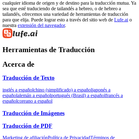
cualquier idioma de origen y de destino para la traducción mutua. Ya
sea que esté traduciendo de tailandés a hebreo, o de hebreo a
tailandés, ofrecemos una variedad de herramientas de traducción
para que elija. Puede lograr esto a través del sitio web de
Lufe.ai
o
nuestra
extensión del navegador
.
Herramientas de Traducción
Acerca de
Traducción de Texto
inglés a español
chino (simplificado) a español
japonés a
español
alemán a español
portugués (Brasil) a español
francés a
español
coreano a español
Traducción de Imágenes
Traducción de PDF
Marketing de afiliación
Política de Privacidad
Términos de