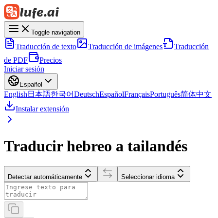
Toggle navigation
Traducción de texto
Traducción de imágenes
Traducción
de PDF
Precios
Iniciar sesión
Español
English
日本語
한국어
Deutsch
Español
Français
Português
简体中文
Instalar extensión
Traducir hebreo a tailandés
Detectar automáticamente
Seleccionar idioma