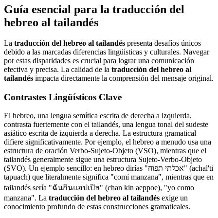
Guía esencial para la traducción del
hebreo al tailandés
La
traducción del hebreo al tailandés
presenta desafíos únicos
debido a las marcadas diferencias lingüísticas y culturales. Navegar
por estas disparidades es crucial para lograr una comunicación
efectiva y precisa. La calidad de la
traducción del hebreo al
tailandés
impacta directamente la comprensión del mensaje original.
Contrastes Lingüísticos Clave
El hebreo, una lengua semítica escrita de derecha a izquierda,
contrasta fuertemente con el tailandés, una lengua tonal del sudeste
asiático escrita de izquierda a derecha. La estructura gramatical
difiere significativamente. Por ejemplo, el hebreo a menudo usa una
estructura de oración Verbo-Sujeto-Objeto (VSO), mientras que el
tailandés generalmente sigue una estructura Sujeto-Verbo-Objeto
(SVO). Un ejemplo sencillo: en hebreo dirías "אכלתי תפוח" (achal'ti
tapuach) que literalmente significa "comí manzana", mientras que en
tailandés sería "ฉันกินแอปเปิล" (chan kin aeppoe), "yo como
manzana". La
traducción del hebreo al tailandés
exige un
conocimiento profundo de estas construcciones gramaticales.