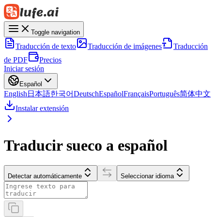
Toggle navigation
Traducción de texto
Traducción de imágenes
Traducción
de PDF
Precios
Iniciar sesión
Español
English
日本語
한국어
Deutsch
Español
Français
Português
简体中文
Instalar extensión
Traducir sueco a español
Detectar automáticamente
Seleccionar idioma