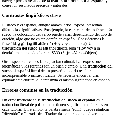
navegar por los desafíos de la
traducción del sueco al español
y
conseguir resultados precisos y naturales.
Contrastes lingüísticos clave
El sueco y el español, aunque ambos indoeuropeos, presentan
diferencias significativas. Por ejemplo, la estructura de las frases. En
sueco, la colocación del verbo puede variar dependiendo del tipo de
oración, algo que no es tan común en español. Consideremos la
frase "Idag går jag till affären" (Hoy voy a la tienda). Una
traducción del sueco al español
directa sería "Hoy voy a la
tienda", manteniendo el orden SVO (Sujeto-Verbo-Objeto).
Otro aspecto crucial es la adaptación cultural. Las expresiones
idiomáticas y los refranes son un buen ejemplo. Una
traducción del
sueco al español
literal de un proverbio podría resultar
incomprensible o incluso ridícula. Se necesita encontrar una
equivalencia cultural que transmita el mismo significado en español.
Errores comunes en la traducción
Un error frecuente en la
traducción del sueco al español
es la
traducción literal de palabras que tienen significados diferentes en
cada idioma. Un ejemplo: la palabra sueca "rolig" puede significar
"divertido" o "agradable". Traducirla siempre como "divertido"