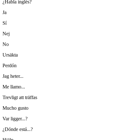
¿Habla inglés?
Ja
Sí
Nej
No
Ursäkta
Perdón
Jag heter...
Me llamo...
Trevligt att träffas
Mucho gusto
Var ligger...?
¿Dónde está...?
Hjälp