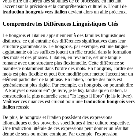
vous offre un aperçu des subtilités de ce processus, en mettant
l'accent sur la précision et la compréhension culturelle. L'outil de
traduction hongrois vers italien
devient alors un allié précieux.
Comprendre les Différences Linguistiques Clés
Le hongrois et l'italien appartiennent à des familles linguistiques
distinctes, ce qui entraîne des différences significatives dans leur
structure grammaticale. Le hongrois, par exemple, est une langue
agglutinante où les suffixes jouent un rôle crucial dans la formation
des mots et des phrases. L'italien, en revanche, est une langue
romane avec une structure plus flexionnelle. Cette différence se
manifeste notamment dans l'ordre des mots. En hongrois, l'ordre des
mots est plus flexible et peut être modifié pour mettre l'accent sur un
élément particulier de la phrase. En italien, l'ordre des mots est
généralement plus rigide. Par exemple, en hongrois, on pourrait dire
"A könyvet olvasom én" (le livre, je le lis), tandis qu'en italien, la
construction la plus naturelle serait "Io leggo il libro" (je lis le livre).
Maîtriser ces nuances est crucial pour une
traduction hongrois vers
italien
réussie.
De plus, le hongrois et l'italien possèdent des expressions
idiomatiques et des proverbes spécifiques à leur culture respective.
Une traduction littérale de ces expressions peut donner un résultat
dénué de sens ou même comique. Par exemple, l'expression