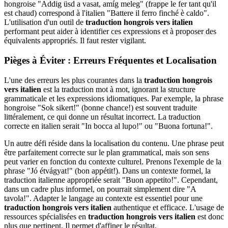
hongroise "Addig üsd a vasat, amíg meleg" (frappe le fer tant qu'il
est chaud) correspond à l'italien "Battere il ferro finché è caldo".
L'utilisation d'un outil de
traduction hongrois vers italien
performant peut aider à identifier ces expressions et à proposer des
équivalents appropriés. Il faut rester vigilant.
Pièges à Éviter : Erreurs Fréquentes et Localisation
L'une des erreurs les plus courantes dans la
traduction hongrois
vers italien
est la traduction mot à mot, ignorant la structure
grammaticale et les expressions idiomatiques. Par exemple, la phrase
hongroise "Sok sikert!" (bonne chance!) est souvent traduite
littéralement, ce qui donne un résultat incorrect. La traduction
correcte en italien serait "In bocca al lupo!" ou "Buona fortuna!".
Un autre défi réside dans la localisation du contenu. Une phrase peut
être parfaitement correcte sur le plan grammatical, mais son sens
peut varier en fonction du contexte culturel. Prenons l'exemple de la
phrase "Jó étvágyat!" (bon appétit!). Dans un contexte formel, la
traduction italienne appropriée serait "Buon appetito!". Cependant,
dans un cadre plus informel, on pourrait simplement dire "A
tavola!". Adapter le langage au contexte est essentiel pour une
traduction hongrois vers italien
authentique et efficace. L'usage de
ressources spécialisées en
traduction hongrois vers italien
est donc
plus que pertinent. Il permet d'affiner le résultat.