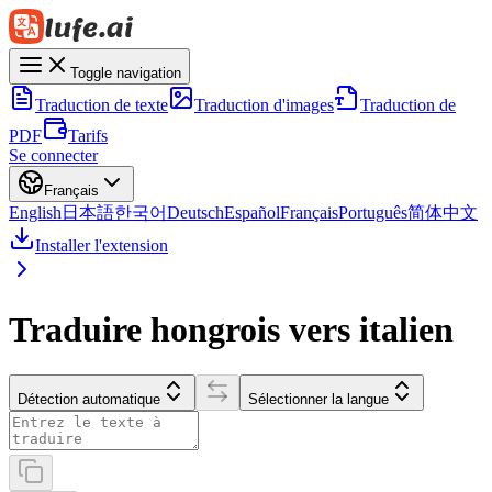
Toggle navigation
Traduction de texte
Traduction d'images
Traduction de
PDF
Tarifs
Se connecter
Français
English
日本語
한국어
Deutsch
Español
Français
Português
简体中文
Installer l'extension
Traduire hongrois vers italien
Détection automatique
Sélectionner la langue