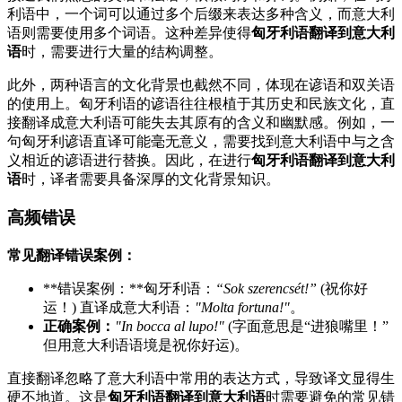
利语中，一个词可以通过多个后缀来表达多种含义，而意大利
语则需要使用多个词语。这种差异使得
匈牙利语翻译到意大利
语
时，需要进行大量的结构调整。
此外，两种语言的文化背景也截然不同，体现在谚语和双关语
的使用上。匈牙利语的谚语往往根植于其历史和民族文化，直
接翻译成意大利语可能失去其原有的含义和幽默感。例如，一
句匈牙利谚语直译可能毫无意义，需要找到意大利语中与之含
义相近的谚语进行替换。因此，在进行
匈牙利语翻译到意大利
语
时，译者需要具备深厚的文化背景知识。
高频错误
常见翻译错误案例：
**错误案例：**匈牙利语：
“Sok szerencsét!”
(祝你好
运！) 直译成意大利语：
"Molta fortuna!"
。
正确案例：
"In bocca al lupo!"
(字面意思是“进狼嘴里！”
但用意大利语语境是祝你好运)。
直接翻译忽略了意大利语中常用的表达方式，导致译文显得生
硬不地道。这是
匈牙利语翻译到意大利语
时需要避免的常见错