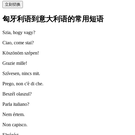
立刻切换
匈牙利语到意大利语的常用短语
Szia, hogy vagy?
Ciao, come stai?
Köszönöm szépen!
Grazie mille!
Szívesen, nincs mit.
Prego, non c'è di che.
Beszél olaszul?
Parla italiano?
Nem értem.
Non capisco.
Elnézést.