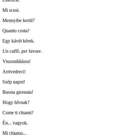
Mi scusi.
Mennyibe kerül?
Quanto costa?
Egy kávét kérek.
Un caffè, per favore.
Viszontlátásra!
Arrivederci!
Szép napot!
Buona giornata!
Hogy hívnak?
Come ti chiami?
Én... vagyok.
Mi chiamo...