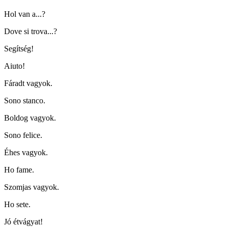
Hol van a...?
Dove si trova...?
Segítség!
Aiuto!
Fáradt vagyok.
Sono stanco.
Boldog vagyok.
Sono felice.
Éhes vagyok.
Ho fame.
Szomjas vagyok.
Ho sete.
Jó étvágyat!