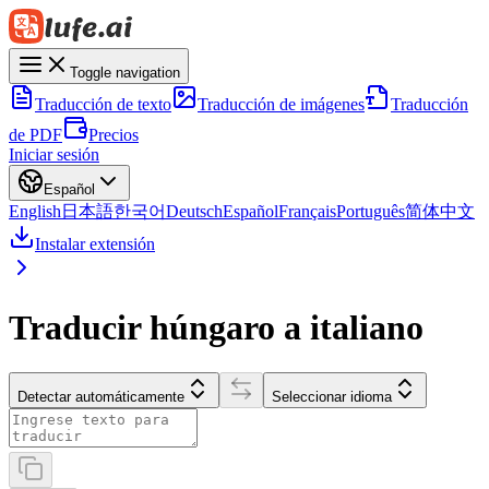
Toggle navigation
Traducción de texto
Traducción de imágenes
Traducción
de PDF
Precios
Iniciar sesión
Español
English
日本語
한국어
Deutsch
Español
Français
Português
简体中文
Instalar extensión
Traducir húngaro a italiano
Detectar automáticamente
Seleccionar idioma