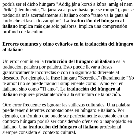
podría ser el dicho húngaro "Addig jár a korsó a kútra, amíg el nem
törik" (literalmente, "la jarra va al pozo hasta que se rompe"), que se
traduciría más acertadamente al italiano como "tanto va la gatta al
lardo che ci lascia lo zampino". La
traducción del húngaro al
italiano
implica más que solo palabras, implica una comprensión
profunda de la cultura.
Errores comunes y cómo evitarlos en la traducción del húngaro
al italiano
Un error común en la
traducción del húngaro al italiano
es la
traducción palabra por palabra. Esto puede llevar a frases
gramaticalmente incorrectas o con un significado diferente al
deseado. Por ejemplo, la frase húngara "Szeretlek" (literalmente "Yo
te amo") no se puede traducir simplemente como "Amo yo" en
italiano, sino como "Ti amo". La
traducción del húngaro al
italiano
requiere prestar atención a la estructura de la oración.
Otro error frecuente es ignorar las sutilezas culturales. Una palabra
puede tener diferentes connotaciones en húngaro e italiano. Por
ejemplo, un término que puede ser perfectamente aceptable en un
contexto húngaro podría ser considerado ofensivo o inapropiado en
italiano. Una
traducción del húngaro al italiano
profesional
siempre considera el contexto cultural.