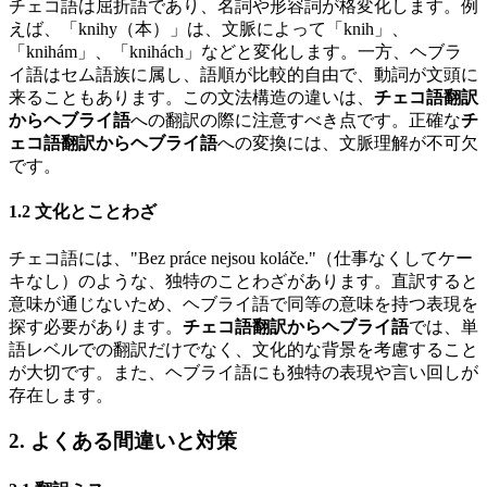
チェコ語は屈折語であり、名詞や形容詞が格変化します。例
えば、「knihy（本）」は、文脈によって「knih」、
「knihám」、「knihách」などと変化します。一方、ヘブラ
イ語はセム語族に属し、語順が比較的自由で、動詞が文頭に
来ることもあります。この文法構造の違いは、
チェコ語翻訳
からヘブライ語
への翻訳の際に注意すべき点です。正確な
チ
ェコ語翻訳からヘブライ語
への変換には、文脈理解が不可欠
です。
1.2 文化とことわざ
チェコ語には、"Bez práce nejsou koláče."（仕事なくしてケー
キなし）のような、独特のことわざがあります。直訳すると
意味が通じないため、ヘブライ語で同等の意味を持つ表現を
探す必要があります。
チェコ語翻訳からヘブライ語
では、単
語レベルでの翻訳だけでなく、文化的な背景を考慮すること
が大切です。また、ヘブライ語にも独特の表現や言い回しが
存在します。
2. よくある間違いと対策