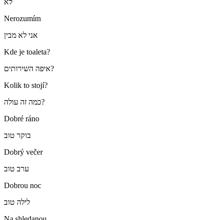
לא
Nerozumím
אני לא מבין
Kde je toaleta?
איפה השירותים?
Kolik to stojí?
כמה זה עולה?
Dobré ráno
בוקר טוב
Dobrý večer
ערב טוב
Dobrou noc
לילה טוב
Na shledanou