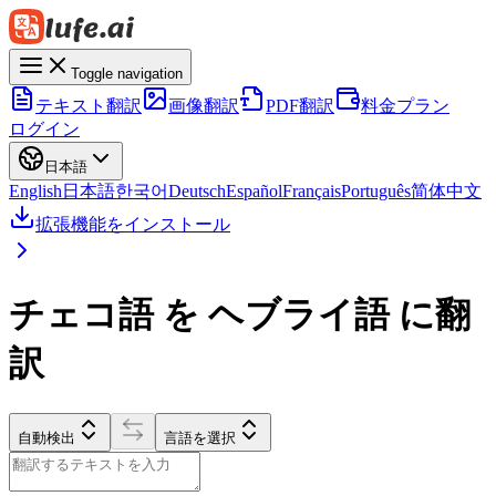
Toggle navigation
テキスト翻訳
画像翻訳
PDF翻訳
料金プラン
ログイン
日本語
English
日本語
한국어
Deutsch
Español
Français
Português
简体中文
拡張機能をインストール
チェコ語 を ヘブライ語 に翻
訳
自動検出
言語を選択