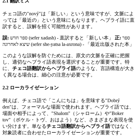
2.1 翻訳ミス
チェコ語の"nový"は「新しい」という意味ですが、文脈によ
っては「最近の」という意味にもなります。ヘブライ語に直
訳すると、誤解を招く可能性があります。
誤:
ספר חדש (sefer xadash) - 直訳すると「新しい本」
正:
ספר
שיצא לאחרונה (sefer she-yatsa la-axrona) - 「最近出版された本」
このような誤解を防ぐためには、原文の文脈を正確に把握
し、適切なヘブライ語表現を選択することが重要です。特
に、
チェコ語翻訳からヘブライ語
のような、言語構造が大き
く異なる場合は、細心の注意が必要です。
2.2 ローカライゼーション
例えば、チェコ語で「こんにちは」を意味する"Dobrý
den"は、フォーマルな場面で使われます。ヘブライ語では、
場面や相手によって、"Shalom"（シャローム）や"Boker
tov"（ボケル・トヴ、おはよう）など、さまざまな表現を使
い分けます。単なる
チェコ語翻訳からヘブライ語
ではなく、
対象読者に合わせたローカライゼーションが重要です。