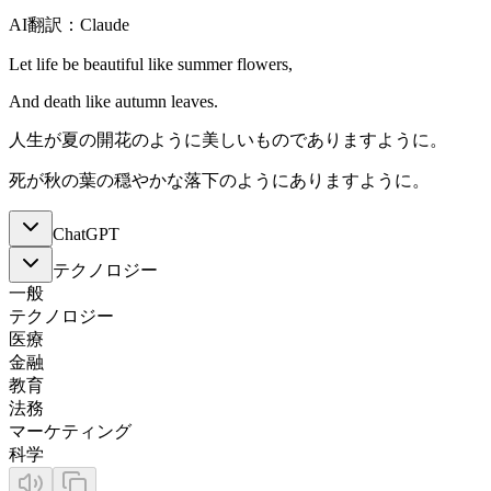
AI翻訳：Claude
Let life be beautiful like summer flowers,
And death like autumn leaves.
人生が夏の開花のように美しいものでありますように。
死が秋の葉の穏やかな落下のようにありますように。
ChatGPT
テクノロジー
一般
テクノロジー
医療
金融
教育
法務
マーケティング
科学