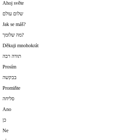
Ahoj světe
שלום עולם
Jak se máš?
מה שלומך?
Děkuji mnohokrát
תודה רבה
Prosím
בבקשה
Promiňte
סליחה
Ano
כן
Ne