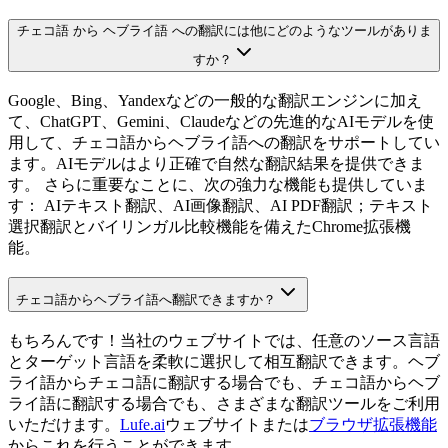
チェコ語 から ヘブライ語 への翻訳には他にどのようなツールがありま
すか？
Google、Bing、Yandexなどの一般的な翻訳エンジンに加え
て、ChatGPT、Gemini、Claudeなどの先進的なAIモデルを使
用して、チェコ語からヘブライ語への翻訳をサポートしてい
ます。AIモデルはより正確で自然な翻訳結果を提供できま
す。 さらに重要なことに、次の強力な機能も提供していま
す： AIテキスト翻訳、AI画像翻訳、AI PDF翻訳；テキスト
選択翻訳とバイリンガル比較機能を備えたChrome拡張機
能。
チェコ語からヘブライ語へ翻訳できますか？
もちろんです！当社のウェブサイトでは、任意のソース言語
とターゲット言語を柔軟に選択して相互翻訳できます。ヘブ
ライ語からチェコ語に翻訳する場合でも、チェコ語からヘブ
ライ語に翻訳する場合でも、さまざまな翻訳ツールをご利用
いただけます。
Lufe.ai
ウェブサイトまたは
ブラウザ拡張機能
からこれを行うことができます。