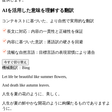
AIを活用した意味を理解する翻訳
コンテキストに基づいた、より自然で実用的な翻訳
長文に対応：内容の一貫性と正確性を保証
内容に基づいた意訳：逐語訳の硬さを回避
流暢な自然言語：目標言語の表現習慣により適合
今すぐ切り替え
機械翻訳：Bing
Let life be beautiful like summer flowers,
And death like autumn leaves.
人生を夏の花のように、美しく。
人生が夏の鮮やかな開花のように絢爛たるものでありますよ
うに。