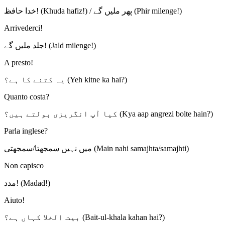
خدا حافظ! (Khuda hafiz!) / پھر ملیں گے (Phir milenge!)
Arrivederci!
جلد ملیں گے! (Jald milenge!)
A presto!
یہ کتنے کا ہے؟ (Yeh kitne ka hai?)
Quanto costa?
کیا آپ انگریزی بولتے ہیں؟ (Kya aap angrezi bolte hain?)
Parla inglese?
میں نہیں سمجھتا/سمجھتی (Main nahi samajhta/samajhti)
Non capisco
مدد! (Madad!)
Aiuto!
بیت الخلا کہاں ہے؟ (Bait-ul-khala kahan hai?)