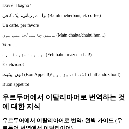
Dov'è il bagno?
براہ مہربانی، ایک کافی (Barah meherbani, ek coffee)
Un caffè, per favore
میں چاہتا/چاہتی ہوں... (Main chahta/chahti hun...)
Vorrei...
یہ بہت مزیدار ہے! (Yeh bahut mazedar hai!)
È delizioso!
بون اپیٹیٹ! (Bon Appetit!)/ لطف اندوز ہوں (Lutf andoz hon!)
Buon appetito!
우르두어에서 이탈리아어로 번역하는 것
에 대한 지식
우르두어에서 이탈리아어로 번역: 완벽 가이드 (우
르두어 번역에서 이탈리아어)