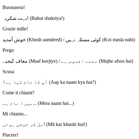
Buonasera!
بہت شکریہ! (Bahut shukriya!)
Grazie mille!
خوش آمدید (Khush aamdeed) / کوئی مسئلہ نہیں (Koi masla nahi)
Prego
معاف کیجیے (Maaf keejiye) / مجھے افسوس ہے (Mujhe afsos hai)
Scusa
آپ کا نام کیا ہے؟ (Aap ka naam kya hai?)
Come ti chiami?
میرا نام ہے... (Mera naam hai...)
Mi chiamo...
مل کر خوشی ہوئی! (Mil kar khushi hui!)
Piacere!