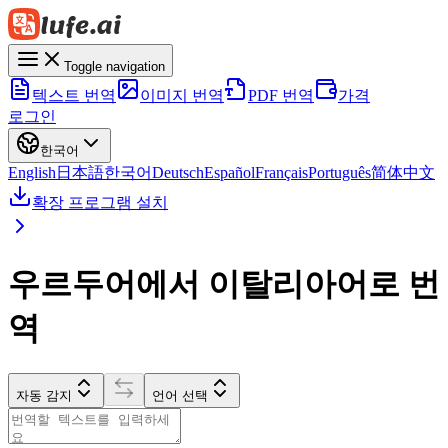
Toggle navigation
텍스트 번역
이미지 번역
PDF 번역
가격
로그인
한국어
English
日本語
한국어
Deutsch
Español
Français
Português
简体中文
확장 프로그램 설치
우르두어에서 이탈리아어로 번
역
자동 감지
언어 선택