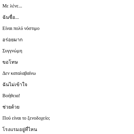
Με λένε...
ฉันชื่อ...
Είναι πολύ νόστιμο
อร่อยมาก
Συγγνώμη
ขอโทษ
Δεν καταλαβαίνω
ฉันไม่เข้าใจ
Βοήθεια!
ช่วยด้วย
Πού είναι το ξενοδοχείο;
โรงแรมอยู่ที่ไหน