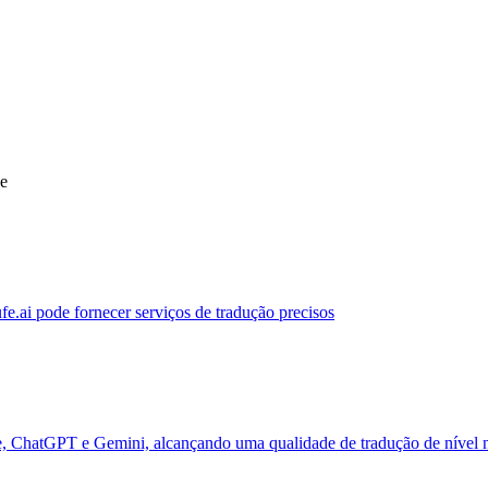
ue
ufe.ai pode fornecer serviços de tradução precisos
de, ChatGPT e Gemini, alcançando uma qualidade de tradução de nível 