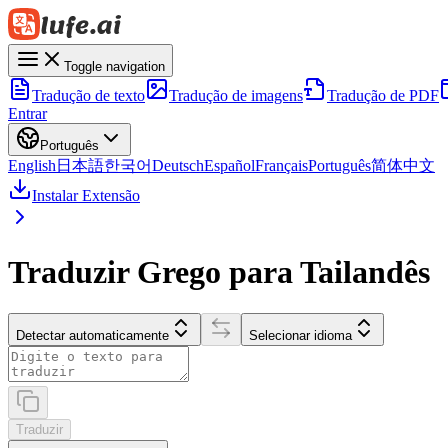
Toggle navigation
Tradução de texto
Tradução de imagens
Tradução de PDF
Entrar
Português
English
日本語
한국어
Deutsch
Español
Français
Português
简体中文
Instalar Extensão
Traduzir Grego para Tailandês
Detectar automaticamente
Selecionar idioma
Traduzir