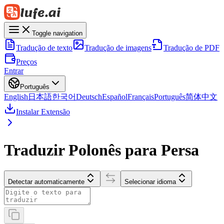
Toggle navigation
Tradução de texto
Tradução de imagens
Tradução de PDF
Preços
Entrar
Português
English
日本語
한국어
Deutsch
Español
Français
Português
简体中文
Instalar Extensão
Traduzir Polonês para Persa
Detectar automaticamente
Selecionar idioma