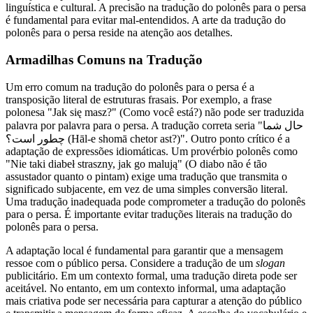
linguística e cultural. A precisão na tradução do polonês para o persa
é fundamental para evitar mal-entendidos. A arte da tradução do
polonês para o persa reside na atenção aos detalhes.
Armadilhas Comuns na Tradução
Um erro comum na tradução do polonês para o persa é a
transposição literal de estruturas frasais. Por exemplo, a frase
polonesa "Jak się masz?" (Como você está?) não pode ser traduzida
palavra por palavra para o persa. A tradução correta seria "حال شما
چطور است؟ (Hāl-e shomā chetor ast?)". Outro ponto crítico é a
adaptação de expressões idiomáticas. Um provérbio polonês como
"Nie taki diabeł straszny, jak go malują" (O diabo não é tão
assustador quanto o pintam) exige uma tradução que transmita o
significado subjacente, em vez de uma simples conversão literal.
Uma tradução inadequada pode comprometer a tradução do polonês
para o persa. É importante evitar traduções literais na tradução do
polonês para o persa.
A adaptação local é fundamental para garantir que a mensagem
ressoe com o público persa. Considere a tradução de um
slogan
publicitário. Em um contexto formal, uma tradução direta pode ser
aceitável. No entanto, em um contexto informal, uma adaptação
mais criativa pode ser necessária para capturar a atenção do público