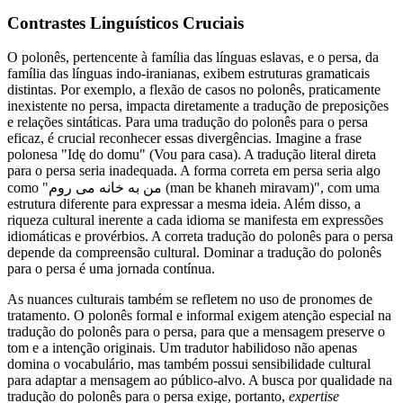
Contrastes Linguísticos Cruciais
O polonês, pertencente à família das línguas eslavas, e o persa, da
família das línguas indo-iranianas, exibem estruturas gramaticais
distintas. Por exemplo, a flexão de casos no polonês, praticamente
inexistente no persa, impacta diretamente a tradução de preposições
e relações sintáticas. Para uma tradução do polonês para o persa
eficaz, é crucial reconhecer essas divergências. Imagine a frase
polonesa "Idę do domu" (Vou para casa). A tradução literal direta
para o persa seria inadequada. A forma correta em persa seria algo
como "من به خانه می روم (man be khaneh miravam)", com uma
estrutura diferente para expressar a mesma ideia. Além disso, a
riqueza cultural inerente a cada idioma se manifesta em expressões
idiomáticas e provérbios. A correta tradução do polonês para o persa
depende da compreensão cultural. Dominar a tradução do polonês
para o persa é uma jornada contínua.
As nuances culturais também se refletem no uso de pronomes de
tratamento. O polonês formal e informal exigem atenção especial na
tradução do polonês para o persa, para que a mensagem preserve o
tom e a intenção originais. Um tradutor habilidoso não apenas
domina o vocabulário, mas também possui sensibilidade cultural
para adaptar a mensagem ao público-alvo. A busca por qualidade na
tradução do polonês para o persa exige, portanto,
expertise