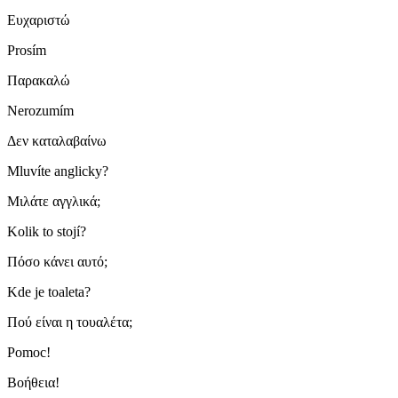
Ευχαριστώ
Prosím
Παρακαλώ
Nerozumím
Δεν καταλαβαίνω
Mluvíte anglicky?
Μιλάτε αγγλικά;
Kolik to stojí?
Πόσο κάνει αυτό;
Kde je toaleta?
Πού είναι η τουαλέτα;
Pomoc!
Βοήθεια!