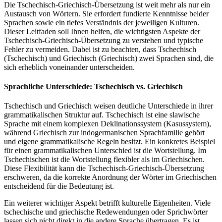
Die Tschechisch-Griechisch-Übersetzung ist weit mehr als nur ein
Austausch von Wörtern. Sie erfordert fundierte Kenntnisse beider
Sprachen sowie ein tiefes Verständnis der jeweiligen Kulturen.
Dieser Leitfaden soll Ihnen helfen, die wichtigsten Aspekte der
Tschechisch-Griechisch-Übersetzung zu verstehen und typische
Fehler zu vermeiden. Dabei ist zu beachten, dass Tschechisch
(Tschechisch) und Griechisch (Griechisch) zwei Sprachen sind, die
sich erheblich voneinander unterscheiden.
Sprachliche Unterschiede: Tschechisch vs. Griechisch
Tschechisch und Griechisch weisen deutliche Unterschiede in ihrer
grammatikalischen Struktur auf. Tschechisch ist eine slawische
Sprache mit einem komplexen Deklinationssystem (Kasussystem),
während Griechisch zur indogermanischen Sprachfamilie gehört
und eigene grammatikalische Regeln besitzt. Ein konkretes Beispiel
für einen grammatikalischen Unterschied ist die Wortstellung. Im
Tschechischen ist die Wortstellung flexibler als im Griechischen.
Diese Flexibilität kann die Tschechisch-Griechisch-Übersetzung
erschweren, da die korrekte Anordnung der Wörter im Griechischen
entscheidend für die Bedeutung ist.
Ein weiterer wichtiger Aspekt betrifft kulturelle Eigenheiten. Viele
tschechische und griechische Redewendungen oder Sprichwörter
lassen sich nicht direkt in die andere Sprache übertragen. Es ist