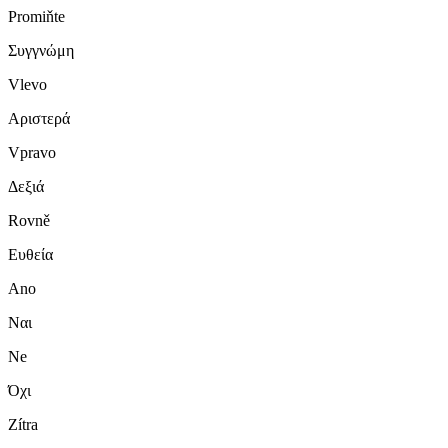
Promiňte
Συγγνώμη
Vlevo
Αριστερά
Vpravo
Δεξιά
Rovně
Ευθεία
Ano
Ναι
Ne
Όχι
Zítra