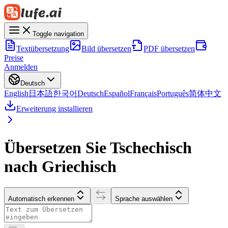
Toggle navigation
Textübersetzung
Bild übersetzen
PDF übersetzen
Preise
Anmelden
Deutsch
English
日本語
한국어
Deutsch
Español
Français
Português
简体中文
Erweiterung installieren
Übersetzen Sie Tschechisch
nach Griechisch
Automatisch erkennen
Sprache auswählen