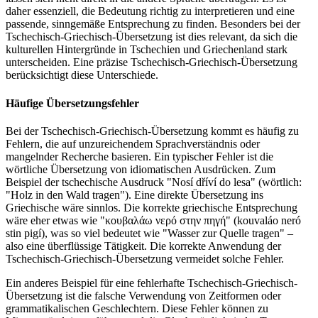
daher essenziell, die Bedeutung richtig zu interpretieren und eine
passende, sinngemäße Entsprechung zu finden. Besonders bei der
Tschechisch-Griechisch-Übersetzung ist dies relevant, da sich die
kulturellen Hintergründe in Tschechien und Griechenland stark
unterscheiden. Eine präzise Tschechisch-Griechisch-Übersetzung
berücksichtigt diese Unterschiede.
Häufige Übersetzungsfehler
Bei der Tschechisch-Griechisch-Übersetzung kommt es häufig zu
Fehlern, die auf unzureichendem Sprachverständnis oder
mangelnder Recherche basieren. Ein typischer Fehler ist die
wörtliche Übersetzung von idiomatischen Ausdrücken. Zum
Beispiel der tschechische Ausdruck "Nosí dříví do lesa" (wörtlich:
"Holz in den Wald tragen"). Eine direkte Übersetzung ins
Griechische wäre sinnlos. Die korrekte griechische Entsprechung
wäre eher etwas wie "κουβαλάω νερό στην πηγή" (kouvaláo neró
stin pigí), was so viel bedeutet wie "Wasser zur Quelle tragen" –
also eine überflüssige Tätigkeit. Die korrekte Anwendung der
Tschechisch-Griechisch-Übersetzung vermeidet solche Fehler.
Ein anderes Beispiel für eine fehlerhafte Tschechisch-Griechisch-
Übersetzung ist die falsche Verwendung von Zeitformen oder
grammatikalischen Geschlechtern. Diese Fehler können zu