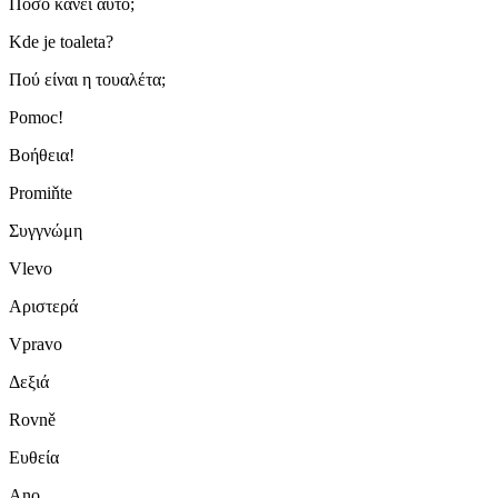
Πόσο κάνει αυτό;
Kde je toaleta?
Πού είναι η τουαλέτα;
Pomoc!
Βοήθεια!
Promiňte
Συγγνώμη
Vlevo
Αριστερά
Vpravo
Δεξιά
Rovně
Ευθεία
Ano