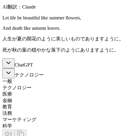
AI翻訳：Claude
Let life be beautiful like summer flowers,
And death like autumn leaves.
人生が夏の開花のように美しいものでありますように。
死が秋の葉の穏やかな落下のようにありますように。
ChatGPT
テクノロジー
一般
テクノロジー
医療
金融
教育
法務
マーケティング
科学