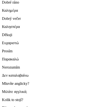
Dobré ráno
Καλημέρα
Dobrý večer
Καλησπέρα
Děkuji
Ευχαριστώ
Prosím
Παρακαλώ
Nerozumím
Δεν καταλαβαίνω
Mluvíte anglicky?
Μιλάτε αγγλικά;
Kolik to stojí?