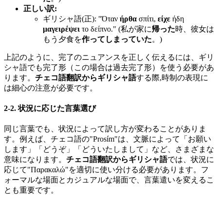
正しい訳:
ギリシャ語(正): "Όταν
ήρθα
σπίτι,
είχε
ήδη
μαγειρέψει
το δείπνο." (私が家に
帰った
時、彼女は
もう夕食を
作ってしまっていた
。)
上記のように、完了のニュアンスを正しく伝えるには、ギリ
シャ語でも完了形（この場合は過去完了形）を使う必要があ
ります。
チェコ語翻訳からギリシャ語
する際,時制の表現に
は細心の注意が必要です。
2-2. 状況に応じた言葉選び
同じ言葉でも、状況によって訳し方が変わることがありま
す。例えば、チェコ語の"Prosím"は、文脈によって「お願い
します」「どうぞ」「どういたしまして」など、さまざまな
意味になります。
チェコ語翻訳からギリシャ語
では、状況に
応じて"Παρακαλώ"を適切に使い分ける必要があります。フ
ォーマルな場面とカジュアルな場面で、言葉遣いを変えるこ
とも重要です。