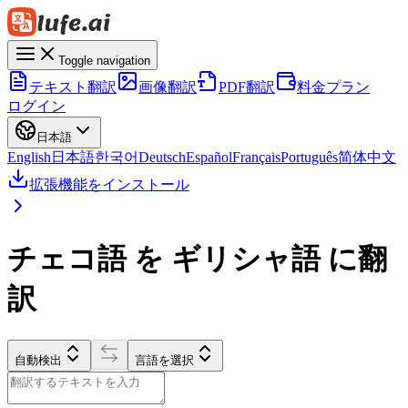
Toggle navigation
テキスト翻訳
画像翻訳
PDF翻訳
料金プラン
ログイン
日本語
English
日本語
한국어
Deutsch
Español
Français
Português
简体中文
拡張機能をインストール
チェコ語 を ギリシャ語 に翻
訳
自動検出
言語を選択