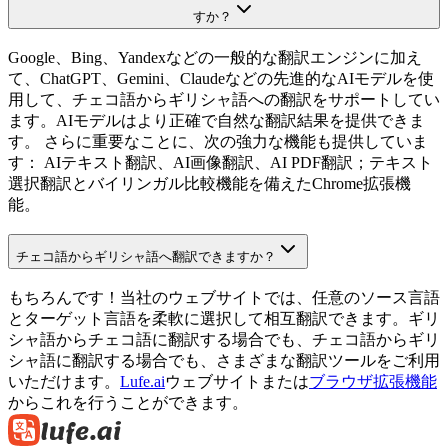
すか？
Google、Bing、Yandexなどの一般的な翻訳エンジンに加え
て、ChatGPT、Gemini、Claudeなどの先進的なAIモデルを使
用して、チェコ語からギリシャ語への翻訳をサポートしてい
ます。AIモデルはより正確で自然な翻訳結果を提供できま
す。 さらに重要なことに、次の強力な機能も提供していま
す： AIテキスト翻訳、AI画像翻訳、AI PDF翻訳；テキスト
選択翻訳とバイリンガル比較機能を備えたChrome拡張機
能。
チェコ語からギリシャ語へ翻訳できますか？
もちろんです！当社のウェブサイトでは、任意のソース言語
とターゲット言語を柔軟に選択して相互翻訳できます。ギリ
シャ語からチェコ語に翻訳する場合でも、チェコ語からギリ
シャ語に翻訳する場合でも、さまざまな翻訳ツールをご利用
いただけます。
Lufe.ai
ウェブサイトまたは
ブラウザ拡張機能
からこれを行うことができます。