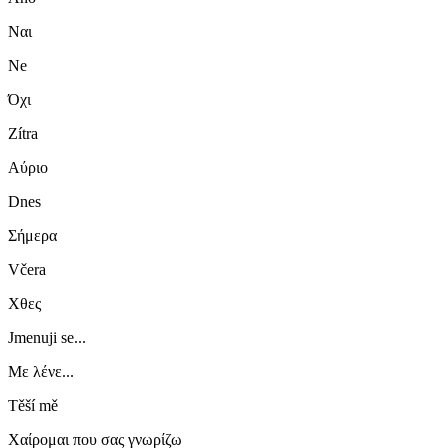
Ναι
Ne
Όχι
Zítra
Αύριο
Dnes
Σήμερα
Včera
Χθες
Jmenuji se...
Με λένε...
Těší mě
Χαίρομαι που σας γνωρίζω