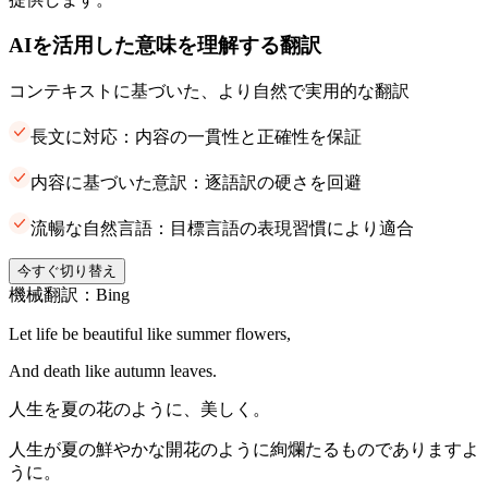
AIを活用した意味を理解する翻訳
コンテキストに基づいた、より自然で実用的な翻訳
長文に対応：内容の一貫性と正確性を保証
内容に基づいた意訳：逐語訳の硬さを回避
流暢な自然言語：目標言語の表現習慣により適合
今すぐ切り替え
機械翻訳：Bing
Let life be beautiful like summer flowers,
And death like autumn leaves.
人生を夏の花のように、美しく。
人生が夏の鮮やかな開花のように絢爛たるものでありますよ
うに。