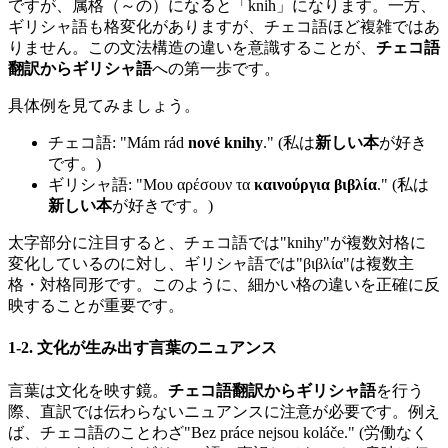
ですが、属格（～の）になると「knih」になります。一方、
ギリシャ語も格変化がありますが、チェコ語ほど複雑ではあ
りません。この文法構造の違いを意識することが、
チェコ語
翻訳からギリシャ語
への第一歩です。
具体例を見てみましょう。
チェコ語: "Mám rád
nové knihy
." (私は
新しい本
が好き
です。)
ギリシャ語: "Μου αρέσουν τα
καινούργια βιβλία
." (私は
新しい本
が好きです。)
太字部分に注目すると、チェコ語では"knihy"が複数対格に
変化しているのに対し、ギリシャ語では"βιβλία"は複数主
格・対格同形です。このように、細かい格の違いを正確に反
映することが重要です。
1-2. 文化が生み出す言葉のニュアンス
言葉は文化を映す鏡。
チェコ語翻訳からギリシャ語
を行う
際、直訳では伝わらないニュアンスに注意が必要です。例え
ば、チェコ語のことわざ"Bez práce nejsou koláče." (労働なく