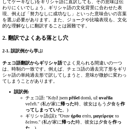
してケーキなし)をギリシャ語に直訳しても、その意味は伝
わりにくいでしょう。ギリシャ語の文化背景に合わせた表
現、例えば「努力なしに成功なし」といった意味合いの言葉
を選ぶ必要があります。また、ジョークや比喩表現も、文化
的な理解なしに翻訳することは困難です。
2. 翻訳でよくある落とし穴
2-1. 誤訳例から学ぶ
チェコ語翻訳からギリシャ語
でよく見られる間違いの一つ
は、時制の一致です。例えば、チェコ語の過去完了形をギリ
シャ語の単純過去形で訳してしまうと、意味が微妙に変わっ
てしまうことがあります。
誤訳例:
チェコ語: "Když jsem
přišel
domů, už
uvařila
večeři." (私が家に
帰った
時、彼女はもう夕食を
作
ってしまっていた
。)
ギリシャ語(誤): "Όταν
ήρθα
σπίτι,
μαγείρεψε
το
δείπνο." (私が家に
帰った
時、彼女は夕食を
作っ
た
。)