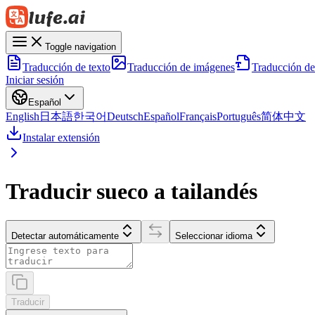
Toggle navigation
Traducción de texto
Traducción de imágenes
Traducción d
Iniciar sesión
Español
English
日本語
한국어
Deutsch
Español
Français
Português
简体中文
Instalar extensión
Traducir sueco a tailandés
Detectar automáticamente
Seleccionar idioma
Traducir