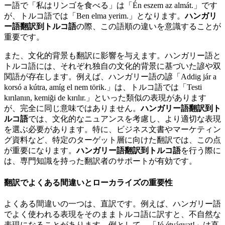
ー語で「私はリンゴを食べる」は「Én eszem az almát.」です
が、トルコ語では「Ben elma yerim.」となります。
ハンガリ
ー語翻訳到トルコ語
の際、この語順の違いを意識することが
重要です。
また、文化的背景も翻訳に影響を与えます。ハンガリー語と
トルコ語には、それぞれ独自の文化的背景に基づいた諺や双
関語が存在します。例えば、ハンガリー語の諺「Addig jár a
korsó a kútra, amíg el nem törik.」は、トルコ語では「Testi
kırılanın, kemiği de kırılır.」といった類似の表現があります
が、完全に同じ意味ではありません。
ハンガリー語翻訳到ト
ルコ語
では、文化的なニュアンスを考慮し、より適切な表現
を選ぶ必要があります。特に、ビジネス文書やマーケティン
グ資料など、特定のターゲット層に向けた翻訳では、この点
が重要になります。
ハンガリー語翻訳到トルコ語
を行う際に
は、専門知識を持った翻訳者のサポートが有効です。
翻訳でよくある間違いとローカライズの重要性
よくある間違いの一つは、直訳です。例えば、ハンガリー語
でよく使われる表現をそのままトルコ語に訳すと、不自然な
表現になることがあります。例として、「Jó étvágyat!」は直