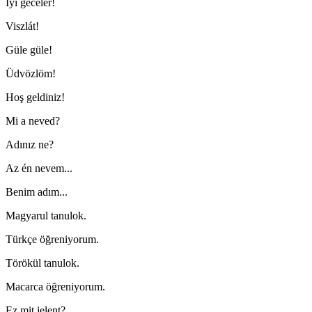
İyi geceler!
Viszlát!
Güle güle!
Üdvözlöm!
Hoş geldiniz!
Mi a neved?
Adınız ne?
Az én nevem...
Benim adım...
Magyarul tanulok.
Türkçe öğreniyorum.
Törökül tanulok.
Macarca öğreniyorum.
Ez mit jelent?