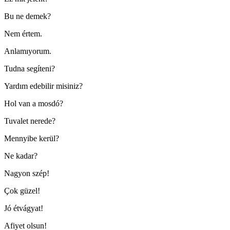
Bu ne demek?
Nem értem.
Anlamıyorum.
Tudna segíteni?
Yardım edebilir misiniz?
Hol van a mosdó?
Tuvalet nerede?
Mennyibe kerül?
Ne kadar?
Nagyon szép!
Çok güzel!
Jó étvágyat!
Afiyet olsun!