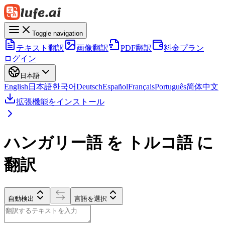
Toggle navigation
テキスト翻訳
画像翻訳
PDF翻訳
料金プラン
ログイン
日本語
English
日本語
한국어
Deutsch
Español
Français
Português
简体中文
拡張機能をインストール
ハンガリー語 を トルコ語 に
翻訳
自動検出
言語を選択