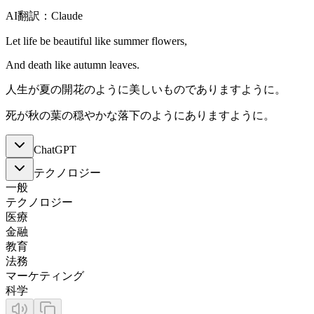
AI翻訳：Claude
Let life be beautiful like summer flowers,
And death like autumn leaves.
人生が夏の開花のように美しいものでありますように。
死が秋の葉の穏やかな落下のようにありますように。
ChatGPT
テクノロジー
一般
テクノロジー
医療
金融
教育
法務
マーケティング
科学