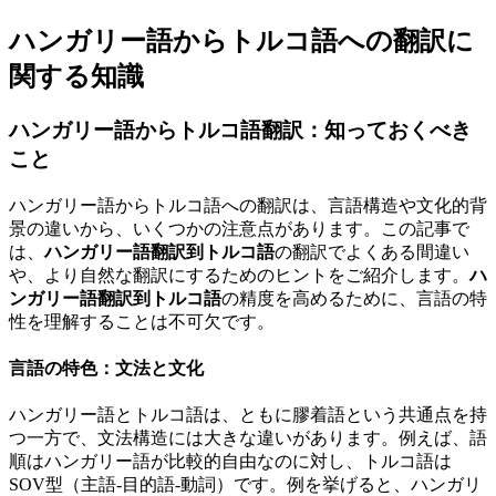
ハンガリー語からトルコ語への翻訳に
関する知識
ハンガリー語からトルコ語翻訳：知っておくべき
こと
ハンガリー語からトルコ語への翻訳は、言語構造や文化的背
景の違いから、いくつかの注意点があります。この記事で
は、
ハンガリー語翻訳到トルコ語
の翻訳でよくある間違い
や、より自然な翻訳にするためのヒントをご紹介します。
ハ
ンガリー語翻訳到トルコ語
の精度を高めるために、言語の特
性を理解することは不可欠です。
言語の特色：文法と文化
ハンガリー語とトルコ語は、ともに膠着語という共通点を持
つ一方で、文法構造には大きな違いがあります。例えば、語
順はハンガリー語が比較的自由なのに対し、トルコ語は
SOV型（主語-目的語-動詞）です。例を挙げると、ハンガリ