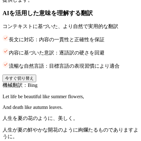
AIを活用した意味を理解する翻訳
コンテキストに基づいた、より自然で実用的な翻訳
長文に対応：内容の一貫性と正確性を保証
内容に基づいた意訳：逐語訳の硬さを回避
流暢な自然言語：目標言語の表現習慣により適合
今すぐ切り替え
機械翻訳：Bing
Let life be beautiful like summer flowers,
And death like autumn leaves.
人生を夏の花のように、美しく。
人生が夏の鮮やかな開花のように絢爛たるものでありますよ
うに。