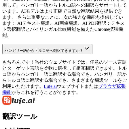
用して、ハンガリー語からトルコ語への翻訳をサポートして
います。AIモデルはより正確で自然な翻訳結果を提供でき
ます。 さらに重要なことに、次の強力な機能も提供してい
ます： AIテキスト翻訳、AI画像翻訳、AI PDF翻訳；テキス
ト選択翻訳とバイリンガル比較機能を備えたChrome拡張機
能。
ハンガリー語からトルコ語へ翻訳できますか？
もちろんです！当社のウェブサイトでは、任意のソース言語
とターゲット言語を柔軟に選択して相互翻訳できます。トル
コ語からハンガリー語に翻訳する場合でも、ハンガリー語か
らトルコ語に翻訳する場合でも、さまざまな翻訳ツールをご
利用いただけます。
Lufe.ai
ウェブサイトまたは
ブラウザ拡張
機能
からこれを行うことができます。
翻訳ツール