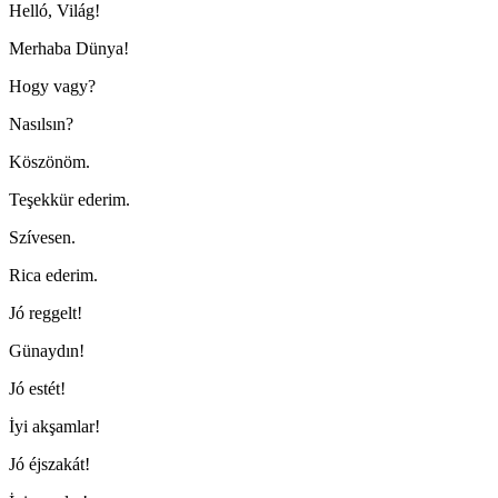
Helló, Világ!
Merhaba Dünya!
Hogy vagy?
Nasılsın?
Köszönöm.
Teşekkür ederim.
Szívesen.
Rica ederim.
Jó reggelt!
Günaydın!
Jó estét!
İyi akşamlar!
Jó éjszakát!