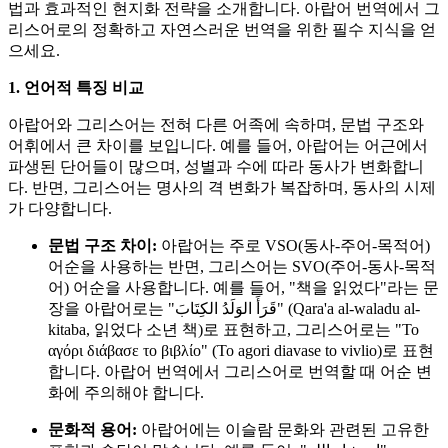
법과 효과적인 현지화 전략을 소개합니다. 아랍어 번역에서 그
리스어로의 정확하고 자연스러운 번역을 위한 필수 지식을 얻
으세요.
1. 언어적 특징 비교
아랍어와 그리스어는 전혀 다른 어족에 속하며, 문법 구조와
어휘에서 큰 차이를 보입니다. 예를 들어, 아랍어는 어근에서
파생된 단어들이 많으며, 성별과 수에 따라 동사가 변화합니
다. 반면, 그리스어는 명사의 격 변화가 복잡하며, 동사의 시제
가 다양합니다.
문법 구조 차이:
아랍어는 주로 VSO(동사-주어-목적어)
어순을 사용하는 반면, 그리스어는 SVO(주어-동사-목적
어) 어순을 사용합니다. 예를 들어, "책을 읽었다"라는 문
장을 아랍어로는 "قَرَأَ الوَلَدُ الكِتَابَ" (Qara'a al-waladu al-
kitaba, 읽었다 소년 책)로 표현하고, 그리스어로는 "Το
αγόρι διάβασε το βιβλίο" (To agori diavase to vivlio)로 표현
합니다. 아랍어 번역에서 그리스어로 번역할 때 어순 변
화에 주의해야 합니다.
문화적 용어:
아랍어에는 이슬람 문화와 관련된 고유한