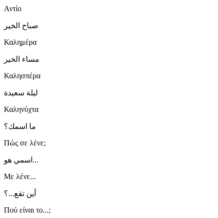
Αντίο
صباح الخير
Καλημέρα
مساء الخير
Καλησπέρα
ليلة سعيدة
Καληνύχτα
ما اسمك؟
Πώς σε λένε;
اسمي هو...
Με λένε...
أين تقع...؟
Πού είναι το...;