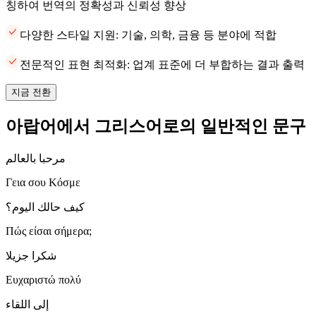
칭하여 번역의 정확성과 신뢰성 향상
다양한 스타일 지원: 기술, 의학, 금융 등 분야에 적합
전문적인 표현 최적화: 업계 표준에 더 부합하는 결과 출력
지금 전환
아랍어에서 그리스어로의 일반적인 문구
مرحبا بالعالم
Γεια σου Κόσμε
كيف حالك اليوم؟
Πώς είσαι σήμερα;
شكرا جزيلا
Ευχαριστώ πολύ
إلى اللقاء