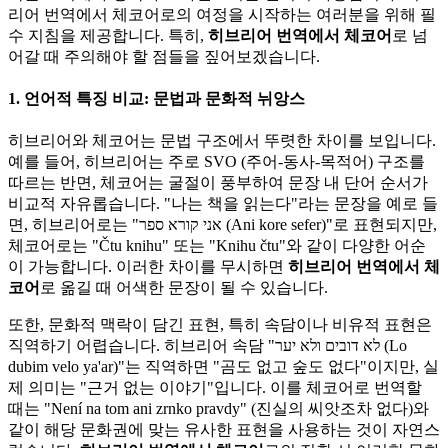
리어 번역에서 체코어로의 여정을 시작하는 여러분을 위해 필
수 지침을 제공합니다. 특히,
히브리어 번역에서 체코어
로 넘
어갈 때 주의해야 할 점들을 짚어보겠습니다.
1. 언어적 특징 비교: 문법과 문화적 뉘앙스
히브리어와 체코어는 문법 구조에서 뚜렷한 차이를 보입니다.
예를 들어, 히브리어는 주로 SVO (주어-동사-목적어) 구조를
따르는 반면, 체코어는 굴절이 풍부하여 문장 내 단어 순서가
비교적 자유롭습니다. "나는 책을 읽는다"라는 문장을 예로 들
면, 히브리어로는 "אני קורא ספר (Ani kore sefer)"로 표현되지만,
체코어로는 "Čtu knihu" 또는 "Knihu čtu"와 같이 다양한 어순
이 가능합니다. 이러한 차이를 무시하면
히브리어 번역에서 체
코어
로 옮길 때 어색한 문장이 될 수 있습니다.
또한, 문화적 맥락이 담긴 표현, 특히 속담이나 비유적 표현은
직역하기 어렵습니다. 히브리어 속담 "לא דובים ולא יער (Lo
dubim velo ya'ar)"는 직역하면 "곰도 없고 숲도 없다"이지만, 실
제 의미는 "근거 없는 이야기"입니다. 이를 체코어로 번역할
때는 "Není na tom ani zrnko pravdy" (진실의 씨앗조차 없다)와
같이 해당 문화권에 맞는 유사한 표현을 사용하는 것이 자연스