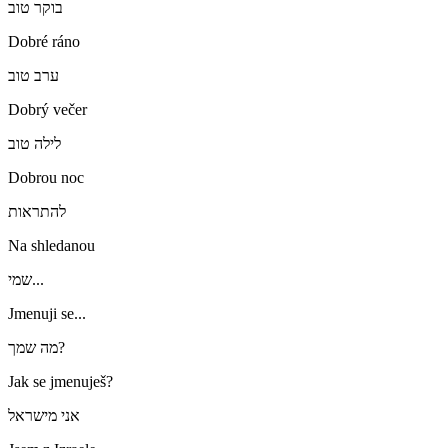
בוקר טוב
Dobré ráno
ערב טוב
Dobrý večer
לילה טוב
Dobrou noc
להתראות
Na shledanou
שמי...
Jmenuji se...
מה שמך?
Jak se jmenuješ?
אני מישראל