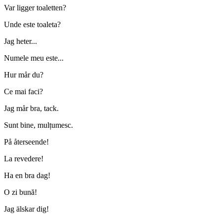
Var ligger toaletten?
Unde este toaleta?
Jag heter...
Numele meu este...
Hur mår du?
Ce mai faci?
Jag mår bra, tack.
Sunt bine, mulțumesc.
På återseende!
La revedere!
Ha en bra dag!
O zi bună!
Jag älskar dig!