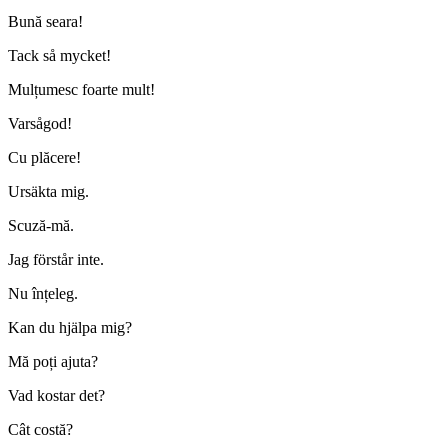
Bună seara!
Tack så mycket!
Mulțumesc foarte mult!
Varsågod!
Cu plăcere!
Ursäkta mig.
Scuză-mă.
Jag förstår inte.
Nu înțeleg.
Kan du hjälpa mig?
Mă poți ajuta?
Vad kostar det?
Cât costă?