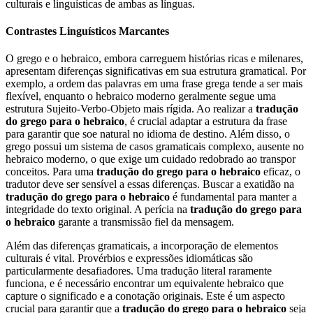
culturais e linguísticas de ambas as línguas.
Contrastes Linguísticos Marcantes
O grego e o hebraico, embora carreguem histórias ricas e milenares,
apresentam diferenças significativas em sua estrutura gramatical. Por
exemplo, a ordem das palavras em uma frase grega tende a ser mais
flexível, enquanto o hebraico moderno geralmente segue uma
estrutura Sujeito-Verbo-Objeto mais rígida. Ao realizar a
tradução
do grego para o hebraico
, é crucial adaptar a estrutura da frase
para garantir que soe natural no idioma de destino. Além disso, o
grego possui um sistema de casos gramaticais complexo, ausente no
hebraico moderno, o que exige um cuidado redobrado ao transpor
conceitos. Para uma
tradução do grego para o hebraico
eficaz, o
tradutor deve ser sensível a essas diferenças. Buscar a exatidão na
tradução do grego para o hebraico
é fundamental para manter a
integridade do texto original. A perícia na
tradução do grego para
o hebraico
garante a transmissão fiel da mensagem.
Além das diferenças gramaticais, a incorporação de elementos
culturais é vital. Provérbios e expressões idiomáticas são
particularmente desafiadores. Uma tradução literal raramente
funciona, e é necessário encontrar um equivalente hebraico que
capture o significado e a conotação originais. Este é um aspecto
crucial para garantir que a
tradução do grego para o hebraico
seja