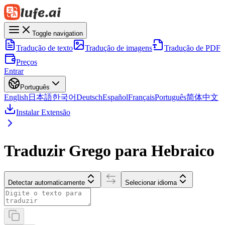
Toggle navigation
Tradução de texto
Tradução de imagens
Tradução de PDF
Preços
Entrar
Português
English
日本語
한국어
Deutsch
Español
Français
Português
简体中文
Instalar Extensão
Traduzir Grego para Hebraico
Detectar automaticamente
Selecionar idioma