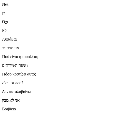
Ναι
כן
Όχι
לא
Λυπάμαι
אני מצטער
Πού είναι η τουαλέτα;
איפה השירותים?
Πόσο κοστίζει αυτό;
כמה זה עולה?
Δεν καταλαβαίνω
אני לא מבין
Βοήθεια