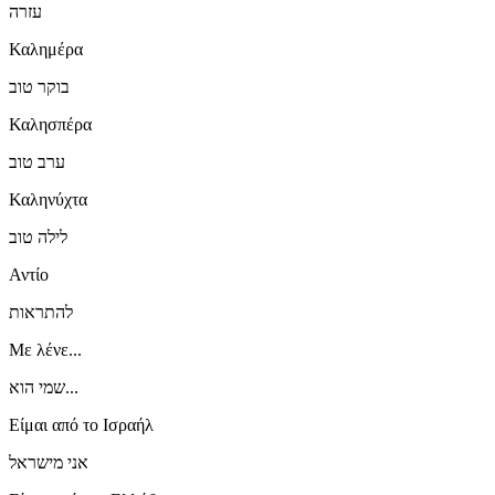
עזרה
Καλημέρα
בוקר טוב
Καλησπέρα
ערב טוב
Καληνύχτα
לילה טוב
Αντίο
להתראות
Με λένε...
שמי הוא...
Είμαι από το Ισραήλ
אני מישראל