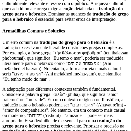
culturalmente relevante e ressoe com o público. A riqueza cultural
que cada idioma carrega exige atenção detalhada na
tradução do
grego para o hebraico
. Dominar as nuances da
tradução do grego
para o hebraico
é essencial para evitar erros de interpretação.
Armadilhas Comuns e Soluções
Um erro comum na
tradução do grego para o hebraico
é a
tradução excessivamente literal de construções gregas complexas.
Por exemplo, a frase grega "τὴν θάλασσαν φοβοῦμαι" (ten thalassan
phoboumai), que significa "Eu temo o mar", poderia ser traduzida
literalmente para o hebraico como "אני מפחד את הים" (Ani
mefakhed et ha-yam). No entanto, a forma correta e mais natural
seria "אני מפחד מהים" (Ani mefakhed me-ha-yam), que significa
"Eu tenho medo do mar".
A adaptação para diferentes contextos também é fundamental.
Considere a palavra grega "φιλία" (philia), que significa "amor
fraterno" ou "amizade". Em um contexto religioso ou filosófico, a
tradução para o hebraico poderia ser "אהבת רעים" (Ahavat re'im) -
"amor de companheiros". No entanto, em um contexto mais casual
ou moderno, "ידידות" (Yedidut) - "amizade" - pode ser mais
apropriado. Essa flexibilidade é essencial para uma
tradução do
grego para o hebraico
precisa e relevante. Priorizar a precisão na