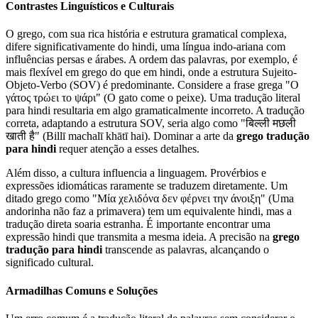
Contrastes Linguísticos e Culturais
O grego, com sua rica história e estrutura gramatical complexa,
difere significativamente do hindi, uma língua indo-ariana com
influências persas e árabes. A ordem das palavras, por exemplo, é
mais flexível em grego do que em hindi, onde a estrutura Sujeito-
Objeto-Verbo (SOV) é predominante. Considere a frase grega "Ο
γάτος τρώει το ψάρι" (O gato come o peixe). Uma tradução literal
para hindi resultaria em algo gramaticalmente incorreto. A tradução
correta, adaptando a estrutura SOV, seria algo como "बिल्ली मछली
खाती है" (Billī machalī khātī hai). Dominar a arte da
grego tradução
para hindi
requer atenção a esses detalhes.
Além disso, a cultura influencia a linguagem. Provérbios e
expressões idiomáticas raramente se traduzem diretamente. Um
ditado grego como "Μία χελιδόνα δεν φέρνει την άνοιξη" (Uma
andorinha não faz a primavera) tem um equivalente hindi, mas a
tradução direta soaria estranha. É importante encontrar uma
expressão hindi que transmita a mesma ideia. A precisão na
grego
tradução para hindi
transcende as palavras, alcançando o
significado cultural.
Armadilhas Comuns e Soluções