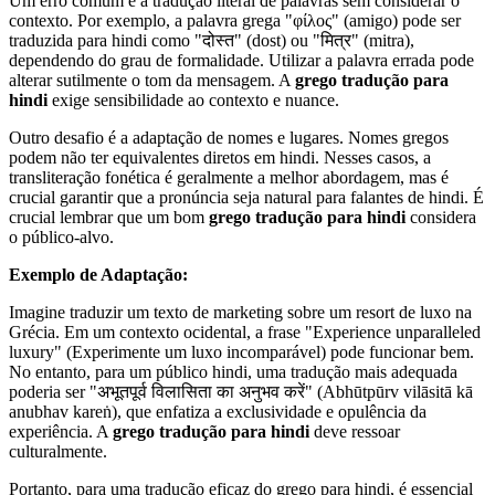
Um erro comum é a tradução literal de palavras sem considerar o
contexto. Por exemplo, a palavra grega "φίλος" (amigo) pode ser
traduzida para hindi como "दोस्त" (dost) ou "मित्र" (mitra),
dependendo do grau de formalidade. Utilizar a palavra errada pode
alterar sutilmente o tom da mensagem. A
grego tradução para
hindi
exige sensibilidade ao contexto e nuance.
Outro desafio é a adaptação de nomes e lugares. Nomes gregos
podem não ter equivalentes diretos em hindi. Nesses casos, a
transliteração fonética é geralmente a melhor abordagem, mas é
crucial garantir que a pronúncia seja natural para falantes de hindi. É
crucial lembrar que um bom
grego tradução para hindi
considera
o público-alvo.
Exemplo de Adaptação:
Imagine traduzir um texto de marketing sobre um resort de luxo na
Grécia. Em um contexto ocidental, a frase "Experience unparalleled
luxury" (Experimente um luxo incomparável) pode funcionar bem.
No entanto, para um público hindi, uma tradução mais adequada
poderia ser "अभूतपूर्व विलासिता का अनुभव करें" (Abhūtpūrv vilāsitā kā
anubhav kareṅ), que enfatiza a exclusividade e opulência da
experiência. A
grego tradução para hindi
deve ressoar
culturalmente.
Portanto, para uma tradução eficaz do grego para hindi, é essencial