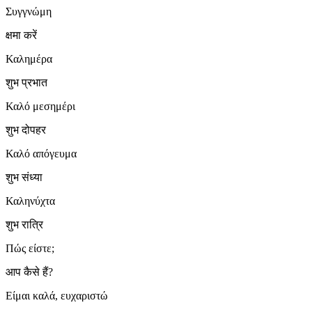
Συγγνώμη
क्षमा करें
Καλημέρα
शुभ प्रभात
Καλό μεσημέρι
शुभ दोपहर
Καλό απόγευμα
शुभ संध्या
Καληνύχτα
शुभ रात्रि
Πώς είστε;
आप कैसे हैं?
Είμαι καλά, ευχαριστώ