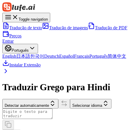
Toggle navigation
Tradução de texto
Tradução de imagens
Tradução de PDF
Preços
Entrar
Português
English
日本語
한국어
Deutsch
Español
Français
Português
简体中文
Instalar Extensão
Traduzir Grego para Hindi
Detectar automaticamente
Selecionar idioma