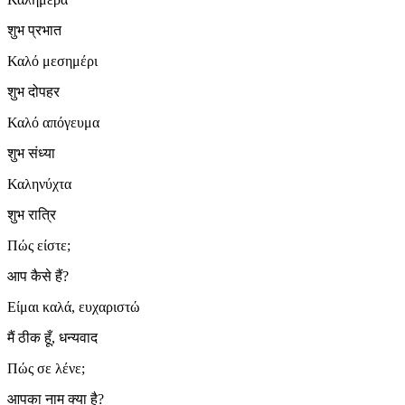
शुभ प्रभात
Καλό μεσημέρι
शुभ दोपहर
Καλό απόγευμα
शुभ संध्या
Καληνύχτα
शुभ रात्रि
Πώς είστε;
आप कैसे हैं?
Είμαι καλά, ευχαριστώ
मैं ठीक हूँ, धन्यवाद
Πώς σε λένε;
आपका नाम क्या है?