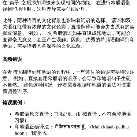
在“桌子”之后添加词缀来实现相同的功能。 在进行希腊语翻
译到印地语时，这种差异需要仔细处理。
此外，两种语言的文化背景也影响着词语的选择。 谚语和双
关语往往带有浓厚的文化色彩，直接翻译可能会失去原有的幽
默或深意。 例如，一句希腊谚语如果直译成印地语，可能会
变得毫无意义，甚至产生误解。因此，优秀的希腊语翻译到印
地语，需要译者具备深厚的文化底蕴。
高频错误
在希腊语翻译到印地语的过程中，一些常见的错误需要特别注
意。 例如，直接套用希腊语的语序，会导致印地语句子生硬
不自然。 避免这种情况，译者需要根据印地语的语法习惯重
新调整语序。
错误案例：
希腊语原文直译：书 我 读。(机械直译，不符合印地语
习惯)
印地语正确译法： मैं किताब पढ़ता हूँ。 (Main kitaab padhta
hoon.) - 我读书。