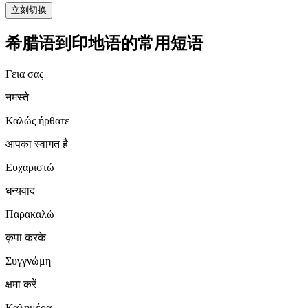
立刻切换
希腊语到印地语的常用短语
Γεια σας
नमस्ते
Καλώς ήρθατε
आपका स्वागत है
Ευχαριστώ
धन्यवाद
Παρακαλώ
कृपा करके
Συγγνώμη
क्षमा करें
Καλημέρα