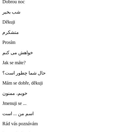
Dobrou noc
شب بخیر
Děkuji
متشکرم
Prosím
خواهش می کنم
Jak se máte?
حال شما چطور است؟
Mám se dobře, děkuji
خوبم، ممنون
Jmenuji se ...
اسم من ... است
Rád vás poznávám