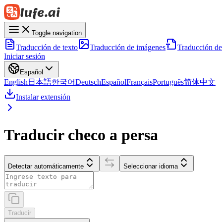
Toggle navigation
Traducción de texto
Traducción de imágenes
Traducción d
Iniciar sesión
Español
English
日本語
한국어
Deutsch
Español
Français
Português
简体中文
Instalar extensión
Traducir checo a persa
Detectar automáticamente
Seleccionar idioma
Traducir