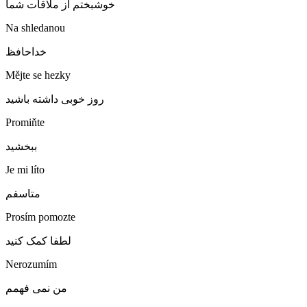
خوشبختم از ملاقات شما
Na shledanou
خداحافظ
Mějte se hezky
روز خوبی داشته باشید
Promiňte
ببخشید
Je mi líto
متاسفم
Prosím pomozte
لطفا کمک کنید
Nerozumím
من نمی فهمم