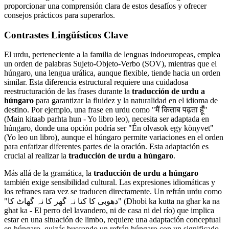
proporcionar una comprensión clara de estos desafíos y ofrecer
consejos prácticos para superarlos.
Contrastes Lingüísticos Clave
El urdu, perteneciente a la familia de lenguas indoeuropeas, emplea
un orden de palabras Sujeto-Objeto-Verbo (SOV), mientras que el
húngaro, una lengua urálica, aunque flexible, tiende hacia un orden
similar. Esta diferencia estructural requiere una cuidadosa
reestructuración de las frases durante la
traducción de urdu a
húngaro
para garantizar la fluidez y la naturalidad en el idioma de
destino. Por ejemplo, una frase en urdu como "मैं किताब पढ़ता हूँ"
(Main kitaab parhta hun - Yo libro leo), necesita ser adaptada en
húngaro, donde una opción podría ser "Én olvasok egy könyvet"
(Yo leo un libro), aunque el húngaro permite variaciones en el orden
para enfatizar diferentes partes de la oración. Esta adaptación es
crucial al realizar la
traducción de urdu a húngaro
.
Más allá de la gramática, la
traducción de urdu a húngaro
también exige sensibilidad cultural. Las expresiones idiomáticas y
los refranes rara vez se traducen directamente. Un refrán urdu como
"دھوبی کا کتا نہ گھر کا نہ گھاٹ کا" (Dhobi ka kutta na ghar ka na
ghat ka - El perro del lavandero, ni de casa ni del río) que implica
estar en una situación de limbo, requiere una adaptación conceptual
en húngaro, quizás buscando un refrán húngaro con un significado