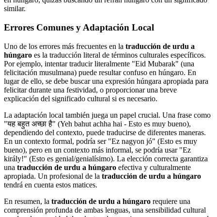
similar.
Errores Comunes y Adaptación Local
Uno de los errores más frecuentes en la
traducción de urdu a
húngaro
es la traducción literal de términos culturales específicos.
Por ejemplo, intentar traducir literalmente "Eid Mubarak" (una
felicitación musulmana) puede resultar confuso en húngaro. En
lugar de ello, se debe buscar una expresión húngara apropiada para
felicitar durante una festividad, o proporcionar una breve
explicación del significado cultural si es necesario.
La adaptación local también juega un papel crucial. Una frase como
"यह बहुत अच्छा है" (Yeh bahut achha hai - Esto es muy bueno),
dependiendo del contexto, puede traducirse de diferentes maneras.
En un contexto formal, podría ser "Ez nagyon jó" (Esto es muy
bueno), pero en un contexto más informal, se podría usar "Ez
király!" (Esto es genial/genialísimo). La elección correcta garantiza
una
traducción de urdu a húngaro
efectiva y culturalmente
apropiada. Un profesional de la
traducción de urdu a húngaro
tendrá en cuenta estos matices.
En resumen, la
traducción de urdu a húngaro
requiere una
comprensión profunda de ambas lenguas, una sensibilidad cultural