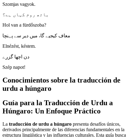
Szomjas vagyok.
باتھ روم کہاں ہے؟
Hol van a fürdőszoba?
معاف کیجیے گا، میں دیر سے پہنچا
Elnézést, késtem.
دن اچھا گزرے
Szép napot!
Conocimientos sobre la traducción de
urdu a húngaro
Guía para la Traducción de Urdu a
Húngaro: Un Enfoque Práctico
La
traducción de urdu a húngaro
presenta desafíos únicos,
derivados principalmente de las diferencias fundamentales en la
estructura lingüística y las influencias culturales. Esta guía busca