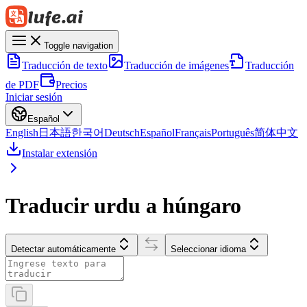
Toggle navigation
Traducción de texto
Traducción de imágenes
Traducción
de PDF
Precios
Iniciar sesión
Español
English
日本語
한국어
Deutsch
Español
Français
Português
简体中文
Instalar extensión
Traducir urdu a húngaro
Detectar automáticamente
Seleccionar idioma