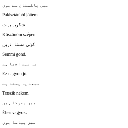
میں پاکستان سے ہوں
Pakisztánból jöttem.
شکریہ بہت
Köszönöm szépen
کوئی مسئلہ نہیں
Semmi gond.
یہ بہت اچھا ہے
Ez nagyon jó.
مجھے یہ پسند ہے
Tetszik nekem.
میں بھوکا ہوں
Éhes vagyok.
میں پیاسا ہوں