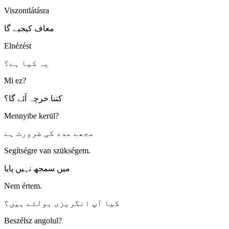
Viszontlátásra
معاف کیجیے گا
Elnézést
یہ کیا ہے؟
Mi ez?
کتنا خرچہ آئے گا؟
Mennyibe kerül?
مجھے مدد کی ضرورت ہے
Segítségre van szükségem.
میں سمجھ نہیں پایا
Nem értem.
کیا آپ انگریزی بولتے ہیں؟
Beszélsz angolul?