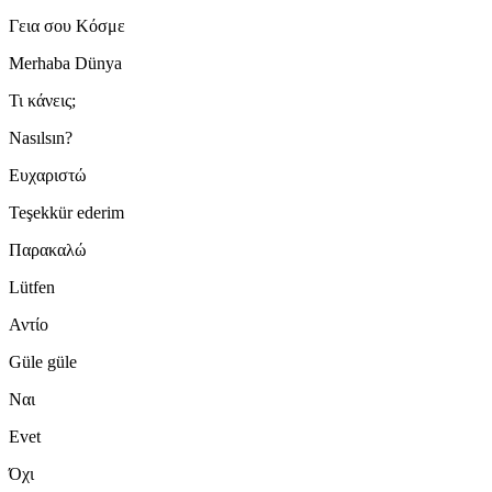
Γεια σου Κόσμε
Merhaba Dünya
Τι κάνεις;
Nasılsın?
Ευχαριστώ
Teşekkür ederim
Παρακαλώ
Lütfen
Αντίο
Güle güle
Ναι
Evet
Όχι