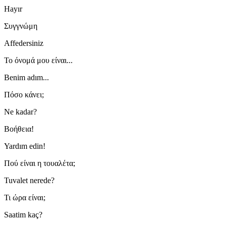
Hayır
Συγγνώμη
Affedersiniz
Το όνομά μου είναι...
Benim adım...
Πόσο κάνει;
Ne kadar?
Βοήθεια!
Yardım edin!
Πού είναι η τουαλέτα;
Tuvalet nerede?
Τι ώρα είναι;
Saatim kaç?