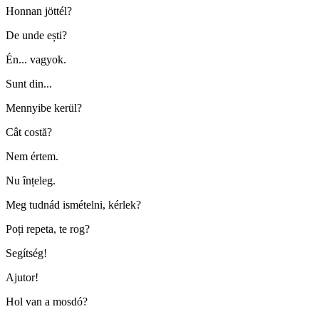
Honnan jöttél?
De unde ești?
Én... vagyok.
Sunt din...
Mennyibe kerül?
Cât costă?
Nem értem.
Nu înțeleg.
Meg tudnád ismételni, kérlek?
Poți repeta, te rog?
Segítség!
Ajutor!
Hol van a mosdó?