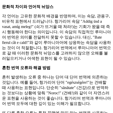
문화적 차이와 언어적 뉘앙스
각 언어는 고유한 문화적 배경을 반영하며, 이는 속담, 관용구,
비유적 표현에서 드러납니다. 헝가리어 속담 "Addig üsd a
vasat, amíg meleg!" (쇠가 뜨거울 때 쳐라!)는 기회가 왔을 때 즉
시 행동해야 한다는 의미입니다. 이 속담의 직접적인 루마니아
어 번역은 의미를 전달하지 못할 수 있습니다. 대신, "Bate
fierul cât e cald!"와 같이 루마니아어에 상응하는 속담을 사용하
는 것이 더 적절합니다. 헝가리어 번역에서 루마니아어 번역으
로 갈 때 이러한 문화적 뉘앙스를 고려하지 않으면 오해를 불
러일으키거나 어색한 표현이 될 수 있습니다.
흔한 번역 오류와 해결 방법
흔히 발생하는 오류 중 하나는 단어 대 단어 번역에 의존하는
것입니다. 예를 들어, 헝가리어 단어 "egészségére!"는 건배할
때 사용하는 표현입니다. 단순히 "sănătate" (건강)으로 번역하
는 것보다는 상황에 맞춰 "Noroc!" (건배!)와 같이 더 자연스러
운 표현을 사용하는 것이 좋습니다. 헝가리어 번역과 루마니아
어 번역 모두에 대한 깊이 있는 이해가 필요합니다.
또 다른 흔한 오류는 특정 문맥에 맞지 않는 번역을 사용하는