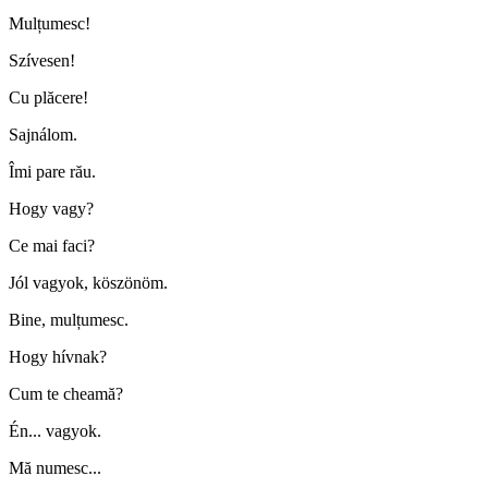
Mulțumesc!
Szívesen!
Cu plăcere!
Sajnálom.
Îmi pare rău.
Hogy vagy?
Ce mai faci?
Jól vagyok, köszönöm.
Bine, mulțumesc.
Hogy hívnak?
Cum te cheamă?
Én... vagyok.
Mă numesc...