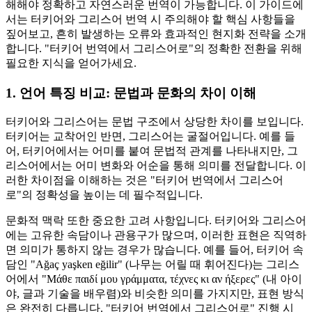
해해야 정확하고 자연스러운 번역이 가능합니다. 이 가이드에
서는 터키어와 그리스어 번역 시 주의해야 할 핵심 사항들을
짚어보고, 흔히 발생하는 오류와 효과적인 현지화 전략을 소개
합니다. "터키어 번역에서 그리스어로"의 정확한 전환을 위해
필요한 지식을 얻어가세요.
1. 언어 특징 비교: 문법과 문화의 차이 이해
터키어와 그리스어는 문법 구조에서 상당한 차이를 보입니다.
터키어는 교착어인 반면, 그리스어는 굴절어입니다. 예를 들
어, 터키어에서는 어미를 붙여 문법적 관계를 나타내지만, 그
리스어에서는 어미 변화와 어순을 통해 의미를 전달합니다. 이
러한 차이점을 이해하는 것은 "터키어 번역에서 그리스어
로"의 정확성을 높이는 데 필수적입니다.
문화적 맥락 또한 중요한 고려 사항입니다. 터키어와 그리스어
에는 고유한 속담이나 관용구가 많으며, 이러한 표현은 직역하
면 의미가 통하지 않는 경우가 많습니다. 예를 들어, 터키어 속
담인 "Ağaç yaşken eğilir" (나무는 어릴 때 휘어진다)는 그리스
어에서 "Μάθε παιδί μου γράμματα, τέχνες κι αν ήξερες" (내 아이
야, 글과 기술을 배우렴)와 비슷한 의미를 가지지만, 표현 방식
은 완전히 다릅니다. "터키어 번역에서 그리스어로" 진행 시