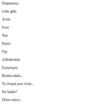
Παρακαλώ
Güle güle
Αντίο
Evet
Ναι
Hayır
Όχι
Affedersiniz
Συγγνώμη
Benim adım...
Το όνομά μου είναι...
Ne kadar?
Πόσο κάνει;