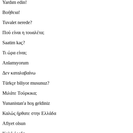
Yardım edin!
Βοήθεια!
Tuvalet nerede?
Πού είναι η τουαλέτα;
Saatim kaç?
Τι ώρα είναι;
Anlamıyorum
Δεν καταλαβαίνω
Türkçe biliyor musunuz?
Μιλάτε Τούρκικα;
Yunanistan'a hoş geldiniz
Καλώς ήρθατε στην Ελλάδα
Afiyet olsun