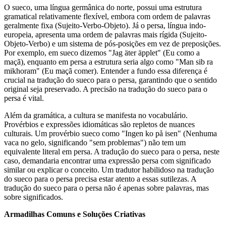
O sueco, uma língua germânica do norte, possui uma estrutura
gramatical relativamente flexível, embora com ordem de palavras
geralmente fixa (Sujeito-Verbo-Objeto). Já o persa, língua indo-
europeia, apresenta uma ordem de palavras mais rígida (Sujeito-
Objeto-Verbo) e um sistema de pós-posições em vez de preposições.
Por exemplo, em sueco dizemos "Jag äter äpplet" (Eu como a
maçã), enquanto em persa a estrutura seria algo como "Man sib ra
mikhoram" (Eu maçã comer). Entender a fundo essa diferença é
crucial na tradução do sueco para o persa, garantindo que o sentido
original seja preservado. A precisão na tradução do sueco para o
persa é vital.
Além da gramática, a cultura se manifesta no vocabulário.
Provérbios e expressões idiomáticas são repletos de nuances
culturais. Um provérbio sueco como "Ingen ko på isen" (Nenhuma
vaca no gelo, significando "sem problemas") não tem um
equivalente literal em persa. A tradução do sueco para o persa, neste
caso, demandaria encontrar uma expressão persa com significado
similar ou explicar o conceito. Um tradutor habilidoso na tradução
do sueco para o persa precisa estar atento a essas sutilezas. A
tradução do sueco para o persa não é apenas sobre palavras, mas
sobre significados.
Armadilhas Comuns e Soluções Criativas