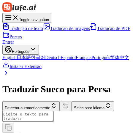
Toggle navigation
Tradução de texto
Tradução de imagens
Tradução de PDF
Preços
Entrar
Português
English
日本語
한국어
Deutsch
Español
Français
Português
简体中文
Instalar Extensão
Traduzir Sueco para Persa
Detectar automaticamente
Selecionar idioma