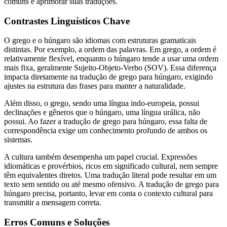
comuns e aprimorar suas traduções.
Contrastes Linguísticos Chave
O grego e o húngaro são idiomas com estruturas gramaticais
distintas. Por exemplo, a ordem das palavras. Em grego, a ordem é
relativamente flexível, enquanto o húngaro tende a usar uma ordem
mais fixa, geralmente Sujeito-Objeto-Verbo (SOV). Essa diferença
impacta diretamente na tradução de grego para húngaro, exigindo
ajustes na estrutura das frases para manter a naturalidade.
Além disso, o grego, sendo uma língua indo-europeia, possui
declinações e gêneros que o húngaro, uma língua urálica, não
possui. Ao fazer a tradução de grego para húngaro, essa falta de
correspondência exige um conhecimento profundo de ambos os
sistemas.
A cultura também desempenha um papel crucial. Expressões
idiomáticas e provérbios, ricos em significado cultural, nem sempre
têm equivalentes diretos. Uma tradução literal pode resultar em um
texto sem sentido ou até mesmo ofensivo. A tradução de grego para
húngaro precisa, portanto, levar em conta o contexto cultural para
transmitir a mensagem correta.
Erros Comuns e Soluções