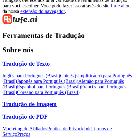
Húngaro, oferecemos uma variedade de ferramentas de tradução
para você escolher. Você pode fazer isso através do site
Lufe.ai
ou
da nossa
extensão do navegador
.
Ferramentas de Tradução
Sobre nós
Tradução de Texto
Inglês para Português (Brasil)
Chinês (simplificado) para Português
(Brasil)
Japonês para Português (Brasil)
Alemão para Português
(Brasil)
Espanhol para Português (Brasil)
Francês para Português
(Brasil)
Coreano para Português (Brasil)
Tradução de Imagem
Tradução de PDF
Marketing de Afiliados
Política de Privacidade
Termos de
Serviço
Preços