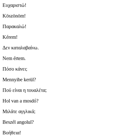
Ευχαριστώ!
Köszönöm!
Παρακαλώ!
Kérem!
Δεν καταλαβαίνω.
Nem értem.
Πόσο κάνει;
Mennyibe kerül?
Πού είναι η τουαλέτα;
Hol van a mosdó?
Μιλάτε αγγλικά;
Beszél angolul?
Βοήθεια!