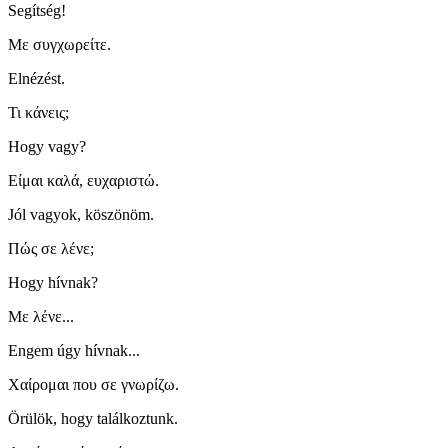
Segítség!
Με συγχωρείτε.
Elnézést.
Τι κάνεις;
Hogy vagy?
Είμαι καλά, ευχαριστώ.
Jól vagyok, köszönöm.
Πώς σε λένε;
Hogy hívnak?
Με λένε...
Engem úgy hívnak...
Χαίρομαι που σε γνωρίζω.
Örülök, hogy találkoztunk.