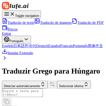
Toggle navigation
Tradução de texto
Tradução de imagens
Tradução de PDF
Preços
Entrar
Português
English
日本語
한국어
Deutsch
Español
Français
Português
简体中文
Instalar Extensão
Traduzir Grego para Húngaro
Detectar automaticamente
Selecionar idioma