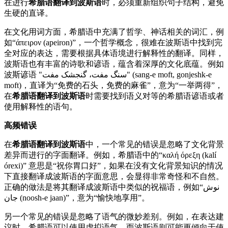
在进行
希腊语翻译到波斯语
时，必须重新组织句子结构，避免
生硬的直译。
在文化用词方面，希腊语中充满了哲学、神话相关的词汇，例
如“άπειρον (apeiron)”，一个哲学概念，很难在波斯语中找到完
全对应的表达，需要根据具体语境进行解释性的翻译。同样，
波斯语也有丰富的诗歌和谚语，蕴含着深厚的文化底蕴。例如
波斯谚语 "سنگ مفت، گنجشک مفت" (sang-e moft, gonjeshk-e
moft)，直译为“免费的石头，免费的麻雀”，意为“一举两得”，
在
希腊语翻译到波斯语
时需要找到语义对等的希腊语谚语或者
使用解释性的语句。
高频错误
在
希腊语翻译到波斯语
中，一个常见的错误是忽略了文化背景
差异而进行的字面翻译。例如，希腊语中的“καλή όρεξη (kalí
órexi)” 意思是“祝你胃口好”，如果在没有文化背景知识的情况
下直接翻译成波斯语的字面意思，会显得非常奇怪和不自然。
正确的做法是将其翻译成波斯语中类似的祝福语，例如“نوش
جان (noosh-e jaan)”，意为“愉快地享用”。
另一个常见的错误是忽略了语气的微妙差别。例如，在表达建
议时，希腊语可以使用虚拟语气，而波斯语则可能更倾向于使