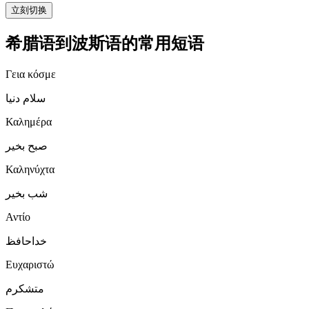
立刻切换
希腊语到波斯语的常用短语
Γεια κόσμε
سلام دنیا
Καλημέρα
صبح بخیر
Καληνύχτα
شب بخیر
Αντίο
خداحافظ
Ευχαριστώ
متشکرم