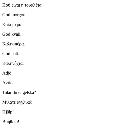
Πού είναι η τουαλέτα;
God morgon.
Καλημέρα.
God kväll.
Καλησπέρα.
God natt.
Καληνύχτα.
Adjö.
Αντίο.
Talar du engelska?
Μιλάτε αγγλικά;
Hjälp!
Βοήθεια!