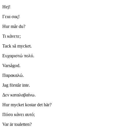
Hej!
Γεια σας!
Hur mår du?
Τι κάνετε;
Tack så mycket.
Ευχαριστώ πολύ.
Varsågod.
Παρακαλώ.
Jag förstår inte.
Δεν καταλαβαίνω.
Hur mycket kostar det här?
Πόσο κάνει αυτό;
Var är toaletten?